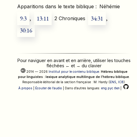
Apparitions dans le texte biblique :
Néhémie
9:3
,
13:11
34:31
,
2 Chroniques
30:16
Pour naviguer en avant et en arrière, utiliser les touches
fléchées
←
et
→
du clavier
2014 — 2026
Institut pour le contenu biblique
.
Hébreu biblique
pour linguistes : lexique analytique multilingue de l’hébreu biblique
.
Responsable éditorial de la section française : M. Hardy (
ENS
,
ICB
).
À propos
|
Écouter de l’audio
| Dans d’autres langues:
eng
рус
бел
|