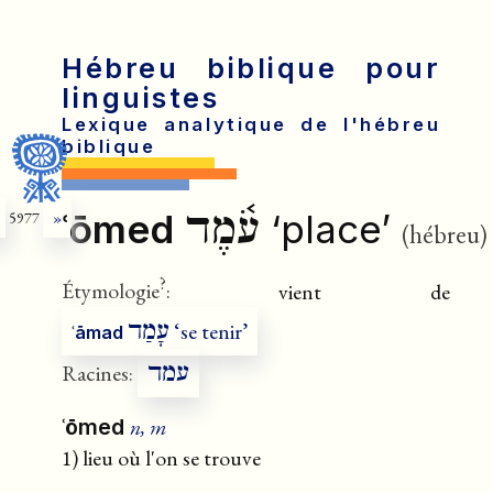
Hébreu biblique pour
linguistes
Lexique analytique de l'hébreu
biblique
עֹ֫מֶד
ʿōmed
‘place’
5977
»
(hébreu)
?
Étymologie
:
vient de
עָמַד
‘se tenir’
ʿāmad
עמד
Racines:
n, m
ʿōmed
1) lieu où l'on se trouve