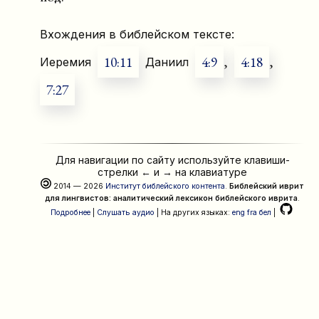
Вхождения в библейском тексте:
10:11
4:9
,
4:18
,
Иеремия
Даниил
7:27
Для навигации по сайту используйте клавиши-
стрелки
←
и
→
на клавиатуре
2014 — 2026
Институт библейского контента
.
Библейский иврит
для лингвистов: аналитический лексикон библейского иврита
.
Подробнее
|
Слушать аудио
| На других языках:
eng
fra
бел
|