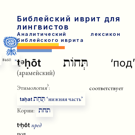
Библейский иврит для
лингвистов
Аналитический лексикон
библейского иврита
תְּחוֹת
tᵊḥōt
‘под’
8460
»
(арамейский)
?
Этимология
:
соответствует
תַּחַת
‘нижняя часть’
taḥat
תחת
Корни:
пред
tᵊḥōt
под.