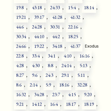
19:8
,
43:18
,
24:33
,
15:4
,
18:14
,
19:21
,
39:17
,
41:28
,
41:32
,
44:6
,
24:28
,
30:31
,
22:16
,
30:34
,
44:10
,
44:2
,
18:25
,
24:66
,
19:22
,
34:18
,
41:37
Exodus
22:8
,
33:4
,
34:1
,
4:10
,
16:16
,
4:28
,
4:30
,
8:8
,
24:14
,
5:13
,
8:27
,
9:6
,
24:3
,
29:1
,
5:11
,
8:6
,
2:14
,
5:9
,
18:16
,
32:28
,
16:32
,
34:28
,
23:7
,
4:15
,
9:20
,
9:21
,
14:12
,
16:4
,
18:17
,
18:19
,