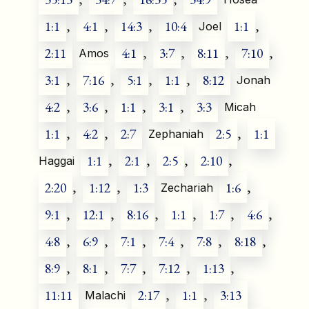
1:1
,
4:1
,
14:3
,
10:4
1:1
,
Joel
2:11
4:1
,
3:7
,
8:11
,
7:10
,
Amos
3:1
,
7:16
,
5:1
,
1:1
,
8:12
Jonah
4:2
,
3:6
,
1:1
,
3:1
,
3:3
Micah
1:1
,
4:2
,
2:7
2:5
,
1:1
Zephaniah
1:1
,
2:1
,
2:5
,
2:10
,
Haggai
2:20
,
1:12
,
1:3
1:6
,
Zechariah
9:1
,
12:1
,
8:16
,
1:1
,
1:7
,
4:6
,
4:8
,
6:9
,
7:1
,
7:4
,
7:8
,
8:18
,
8:9
,
8:1
,
7:7
,
7:12
,
1:13
,
11:11
2:17
,
1:1
,
3:13
Malachi