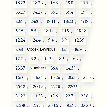
18:22
,
18:26
,
19:6
,
19:8
,
19:9
,
33:17
,
34:27
,
35:1
,
35:4
,
19:7
,
20:1
,
24:8
,
18:11
,
18:23
,
1:18
,
5:19
,
9:5
,
18:14
,
2:15
,
18:18
,
12:24
,
24:4
,
9:4
,
8:9
,
12:35
,
23:8
10:7
,
8:36
,
Codex Leviticus
17:2
,
5:2
,
4:13
,
8:5
,
9:6
,
23:37
36:6
,
14:39
,
Numbers
16:31
,
11:24
,
13:26
,
30:3
,
23:3
,
25:18
,
20:19
,
22:20
,
22:35
,
31:23
,
11:23
,
12:6
,
22:7
,
22:8
,
22:38
,
23:5
,
23:16
,
30:2
,
32:20
,