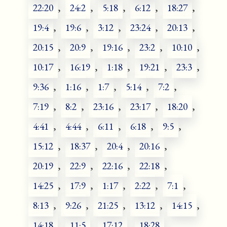
22:20
,
24:2
,
5:18
,
6:12
,
18:27
,
19:4
,
19:6
,
3:12
,
23:24
,
20:13
,
20:15
,
20:9
,
19:16
,
23:2
,
10:10
,
10:17
,
16:19
,
1:18
,
19:21
,
23:3
,
9:36
,
1:16
,
1:7
,
5:14
,
7:2
,
7:19
,
8:2
,
23:16
,
23:17
,
18:20
,
4:41
,
4:44
,
6:11
,
6:18
,
9:5
,
15:12
,
18:37
,
20:4
,
20:16
,
20:19
,
22:9
,
22:16
,
22:18
,
14:25
,
17:9
,
1:17
,
2:22
,
7:1
,
8:13
,
9:26
,
21:25
,
13:12
,
14:15
,
14:18
,
11:5
,
17:12
,
18:28
,