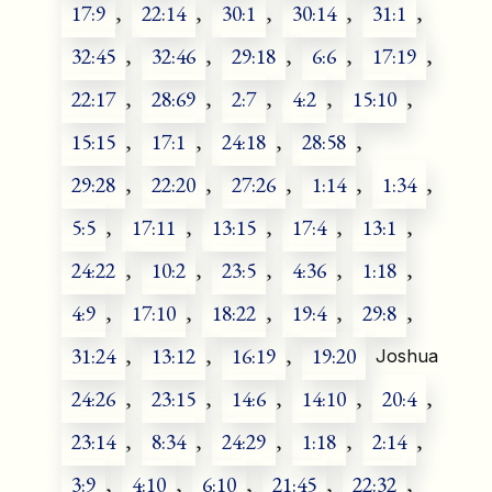
17:9
,
22:14
,
30:1
,
30:14
,
31:1
,
32:45
,
32:46
,
29:18
,
6:6
,
17:19
,
22:17
,
28:69
,
2:7
,
4:2
,
15:10
,
15:15
,
17:1
,
24:18
,
28:58
,
29:28
,
22:20
,
27:26
,
1:14
,
1:34
,
5:5
,
17:11
,
13:15
,
17:4
,
13:1
,
24:22
,
10:2
,
23:5
,
4:36
,
1:18
,
4:9
,
17:10
,
18:22
,
19:4
,
29:8
,
31:24
,
13:12
,
16:19
,
19:20
Joshua
24:26
,
23:15
,
14:6
,
14:10
,
20:4
,
23:14
,
8:34
,
24:29
,
1:18
,
2:14
,
3:9
,
4:10
,
6:10
,
21:45
,
22:32
,