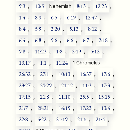
9:3
,
10:5
8:13
,
12:23
,
Nehemiah
1:4
,
8:9
,
6:5
,
6:19
,
12:47
,
8:4
,
5:9
,
2:20
,
5:13
,
8:12
,
6:4
,
6:8
,
5:6
,
6:6
,
6:7
,
2:18
,
9:8
,
11:23
,
1:8
,
2:19
,
5:12
,
13:17
,
1:1
,
11:24
1 Chronicles
26:32
,
27:1
,
10:13
,
16:37
,
17:6
,
23:27
,
29:29
,
21:12
,
11:3
,
17:3
,
17:15
,
21:8
,
11:10
,
25:5
,
15:15
,
21:7
,
28:21
,
16:15
,
17:23
,
13:4
,
22:8
,
4:22
,
21:19
,
21:6
,
21:4
,