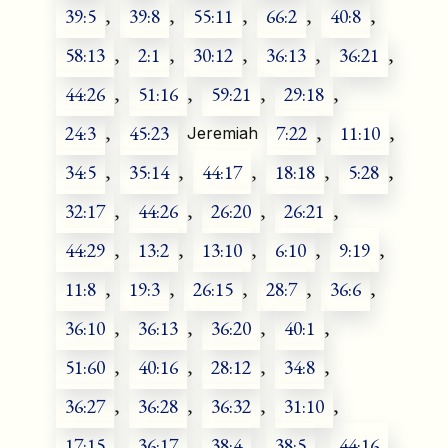
39:5
,
39:8
,
55:11
,
66:2
,
40:8
,
58:13
,
2:1
,
30:12
,
36:13
,
36:21
,
44:26
,
51:16
,
59:21
,
29:18
,
24:3
,
45:23
7:22
,
11:10
,
Jeremiah
34:5
,
35:14
,
44:17
,
18:18
,
5:28
,
32:17
,
44:26
,
26:20
,
26:21
,
44:29
,
13:2
,
13:10
,
6:10
,
9:19
,
11:8
,
19:3
,
26:15
,
28:7
,
36:6
,
36:10
,
36:13
,
36:20
,
40:1
,
51:60
,
40:16
,
28:12
,
34:8
,
36:27
,
36:28
,
36:32
,
31:10
,
17:15
,
36:17
,
38:4
,
38:5
,
44:16
,