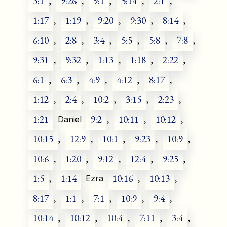
3:1
,
9:26
,
9:1
,
5:14
,
2:1
,
1:17
,
1:19
,
9:20
,
9:30
,
8:14
,
6:10
,
2:8
,
3:4
,
5:5
,
5:8
,
7:8
,
9:31
,
9:32
,
1:13
,
1:18
,
2:22
,
6:1
,
6:3
,
4:9
,
4:12
,
8:17
,
1:12
,
2:4
,
10:2
,
3:15
,
2:23
,
1:21
9:2
,
10:11
,
10:12
,
Daniel
10:15
,
12:9
,
10:1
,
9:23
,
10:9
,
10:6
,
1:20
,
9:12
,
12:4
,
9:25
,
1:5
,
1:14
10:16
,
10:13
,
Ezra
8:17
,
1:1
,
7:1
,
10:9
,
9:4
,
10:14
,
10:12
,
10:4
,
7:11
,
3:4
,