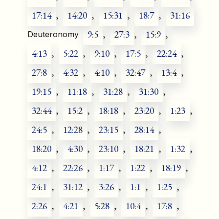
17:14
,
14:20
,
15:31
,
18:7
,
31:16
9:5
,
27:3
,
15:9
,
Deuteronomy
4:13
,
5:22
,
9:10
,
17:5
,
22:24
,
27:8
,
4:32
,
4:10
,
32:47
,
13:4
,
19:15
,
11:18
,
31:28
,
31:30
,
32:44
,
15:2
,
18:18
,
23:20
,
1:23
,
24:5
,
12:28
,
23:15
,
28:14
,
18:20
,
4:30
,
23:10
,
18:21
,
1:32
,
4:12
,
22:26
,
1:17
,
1:22
,
18:19
,
24:1
,
31:12
,
3:26
,
1:1
,
1:25
,
2:26
,
4:21
,
5:28
,
10:4
,
17:8
,