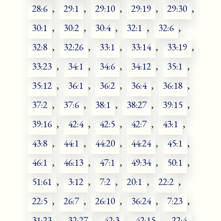
28:6
,
29:1
,
29:10
,
29:19
,
29:30
,
30:1
,
30:2
,
30:4
,
32:1
,
32:6
,
32:8
,
32:26
,
33:1
,
33:14
,
33:19
,
33:23
,
34:1
,
34:6
,
34:12
,
35:1
,
35:12
,
36:1
,
36:2
,
36:4
,
36:18
,
37:2
,
37:6
,
38:1
,
38:27
,
39:15
,
39:16
,
42:4
,
42:5
,
42:7
,
43:1
,
43:8
,
44:1
,
44:20
,
44:24
,
45:1
,
46:1
,
46:13
,
47:1
,
49:34
,
50:1
,
51:61
,
3:12
,
7:2
,
20:1
,
22:2
,
22:5
,
26:7
,
26:10
,
36:24
,
7:23
,
31:23
,
32:27
,
42:3
,
42:15
,
22:4
,