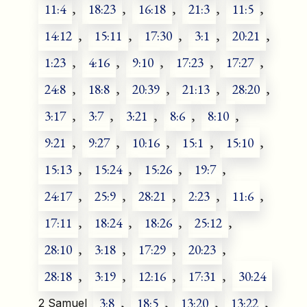
11:4
,
18:23
,
16:18
,
21:3
,
11:5
,
14:12
,
15:11
,
17:30
,
3:1
,
20:21
,
1:23
,
4:16
,
9:10
,
17:23
,
17:27
,
24:8
,
18:8
,
20:39
,
21:13
,
28:20
,
3:17
,
3:7
,
3:21
,
8:6
,
8:10
,
9:21
,
9:27
,
10:16
,
15:1
,
15:10
,
15:13
,
15:24
,
15:26
,
19:7
,
24:17
,
25:9
,
28:21
,
2:23
,
11:6
,
17:11
,
18:24
,
18:26
,
25:12
,
28:10
,
3:18
,
17:29
,
20:23
,
28:18
,
3:19
,
12:16
,
17:31
,
30:24
3:8
,
18:5
,
13:20
,
13:22
,
2 Samuel