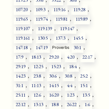
119:25
,
33:6
,
55:22
,
56:6
,
107:20
,
109:3
,
119:16
,
119:28
,
119:65
,
119:74
,
119:81
,
119:89
,
119:107
,
119:139
,
119:147
,
119:161
,
130:5
,
137:3
,
145:5
,
147:18
,
147:19
30:1
,
Proverbs
17:9
,
18:13
,
29:20
,
4:20
,
22:17
,
29:19
,
12:25
,
15:23
,
18:4
,
14:23
,
23:8
,
30:6
,
30:8
,
25:2
,
31:1
,
11:13
,
14:15
,
4:4
,
15:1
,
25:11
,
12:6
,
16:20
,
1:23
,
13:5
,
22:12
,
13:13
,
18:8
,
26:22
,
1:6
,