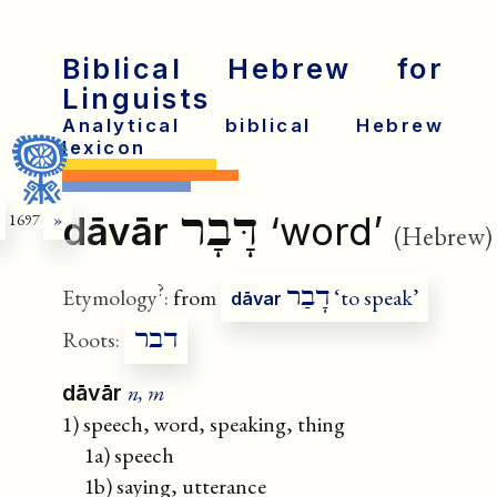
Biblical Hebrew for
Linguists
Analytical biblical Hebrew
lexicon
דָּבָר
dāvār
‘word’
1697
»
(Hebrew)
?
דָבַר
Etymology
:
from
‘to speak’
dāvar
דבר
Roots:
n, m
dāvār
1) speech, word, speaking, thing
1a) speech
1b) saying, utterance