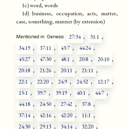
1c) word, words
1d) business, occupation, acts, matter,
case, something, manner (by extension)
27:34
,
31:1
,
Mentioned in
Genesis
34:19
,
37:11
,
43:7
,
44:24
,
45:27
,
47:30
,
48:1
,
20:8
,
20:10
,
20:18
,
21:26
,
20:11
,
21:11
,
22:1
,
22:20
,
24:9
,
24:52
,
12:17
,
15:1
,
39:7
,
39:19
,
40:1
,
44:7
,
44:18
,
24:50
,
27:42
,
37:8
,
37:14
,
42:16
,
42:20
,
11:1
,
24:30
,
29:13
,
34:14
,
32:20
,