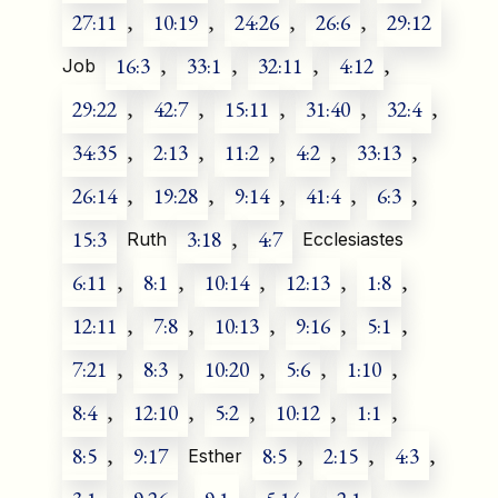
27:11
,
10:19
,
24:26
,
26:6
,
29:12
16:3
,
33:1
,
32:11
,
4:12
,
Job
29:22
,
42:7
,
15:11
,
31:40
,
32:4
,
34:35
,
2:13
,
11:2
,
4:2
,
33:13
,
26:14
,
19:28
,
9:14
,
41:4
,
6:3
,
15:3
3:18
,
4:7
Ruth
Ecclesiastes
6:11
,
8:1
,
10:14
,
12:13
,
1:8
,
12:11
,
7:8
,
10:13
,
9:16
,
5:1
,
7:21
,
8:3
,
10:20
,
5:6
,
1:10
,
8:4
,
12:10
,
5:2
,
10:12
,
1:1
,
8:5
,
9:17
8:5
,
2:15
,
4:3
,
Esther