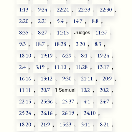
1:13
,
9:24
,
22:24
,
22:33
,
22:30
,
2:20
,
2:21
,
5:4
,
14:7
,
8:8
,
8:35
,
8:27
,
11:15
11:37
,
Judges
9:3
,
18:7
,
18:28
,
3:20
,
8:3
,
18:10
,
19:19
,
6:29
,
8:1
,
19:24
,
2:4
,
3:19
,
11:10
,
11:28
,
13:17
,
16:16
,
13:12
,
9:30
,
21:11
,
20:9
,
11:11
,
20:7
10:2
,
20:2
,
1 Samuel
22:15
,
25:36
,
25:37
,
4:1
,
24:7
,
25:24
,
26:16
,
26:19
,
24:10
,
18:20
,
21:9
,
15:23
,
3:11
,
8:21
,