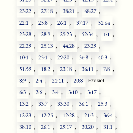
23:22
,
27:18
,
38:21
,
48:27
,
22:1
,
25:8
,
26:1
,
37:17
,
51:64
,
23:28
,
28:9
,
29:23
,
52:34
,
1:1
,
22:29
,
25:13
,
44:28
,
23:29
,
10:1
,
25:1
,
29:20
,
36:8
,
40:3
,
51:59
,
18:2
,
23:18
,
36:11
,
7:8
,
8:9
,
2:4
,
21:11
,
20:8
Ezekiel
6:3
,
2:6
,
3:4
,
3:10
,
3:17
,
13:2
,
33:7
,
33:30
,
36:1
,
25:3
,
12:23
,
12:25
,
12:28
,
21:3
,
36:4
,
38:10
,
26:1
,
29:17
,
30:20
,
31:1
,