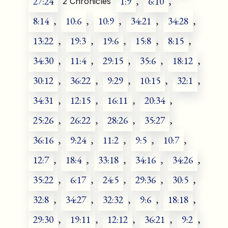
27:24
1:9
,
6:10
,
2 Chronicles
8:14
,
10:6
,
10:9
,
34:21
,
34:28
,
13:22
,
19:3
,
19:6
,
15:8
,
8:15
,
34:30
,
11:4
,
29:15
,
35:6
,
18:12
,
30:12
,
36:22
,
9:29
,
10:15
,
32:1
,
34:31
,
12:15
,
16:11
,
20:34
,
25:26
,
26:22
,
28:26
,
35:27
,
36:16
,
9:24
,
11:2
,
9:5
,
10:7
,
12:7
,
18:4
,
33:18
,
34:16
,
34:26
,
35:22
,
6:17
,
24:5
,
29:36
,
30:5
,
32:8
,
34:27
,
32:32
,
9:6
,
18:18
,
29:30
,
19:11
,
12:12
,
36:21
,
9:2
,