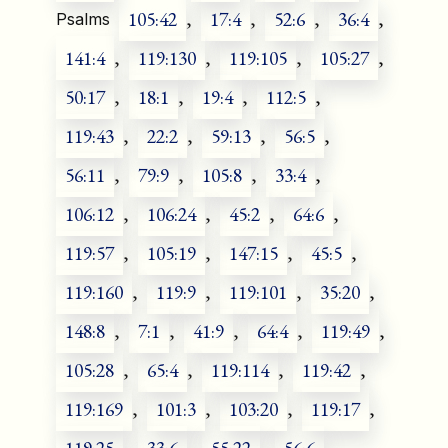
105:42
,
17:4
,
52:6
,
36:4
,
Psalms
141:4
,
119:130
,
119:105
,
105:27
,
50:17
,
18:1
,
19:4
,
112:5
,
119:43
,
22:2
,
59:13
,
56:5
,
56:11
,
79:9
,
105:8
,
33:4
,
106:12
,
106:24
,
45:2
,
64:6
,
119:57
,
105:19
,
147:15
,
45:5
,
119:160
,
119:9
,
119:101
,
35:20
,
148:8
,
7:1
,
41:9
,
64:4
,
119:49
,
105:28
,
65:4
,
119:114
,
119:42
,
119:169
,
101:3
,
103:20
,
119:17
,