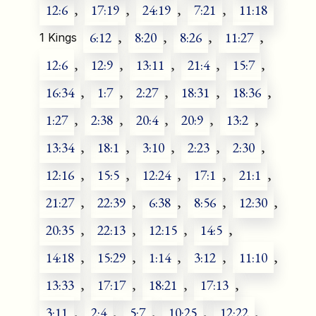
12:6
,
17:19
,
24:19
,
7:21
,
11:18
6:12
,
8:20
,
8:26
,
11:27
,
1 Kings
12:6
,
12:9
,
13:11
,
21:4
,
15:7
,
16:34
,
1:7
,
2:27
,
18:31
,
18:36
,
1:27
,
2:38
,
20:4
,
20:9
,
13:2
,
13:34
,
18:1
,
3:10
,
2:23
,
2:30
,
12:16
,
15:5
,
12:24
,
17:1
,
21:1
,
21:27
,
22:39
,
6:38
,
8:56
,
12:30
,
20:35
,
22:13
,
12:15
,
14:5
,
14:18
,
15:29
,
1:14
,
3:12
,
11:10
,
13:33
,
17:17
,
18:21
,
17:13
,
3:11
,
2:4
,
5:7
,
10:25
,
12:22
,