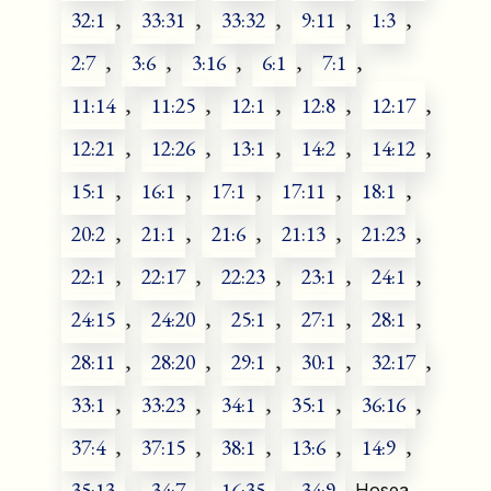
32:1
,
33:31
,
33:32
,
9:11
,
1:3
,
2:7
,
3:6
,
3:16
,
6:1
,
7:1
,
11:14
,
11:25
,
12:1
,
12:8
,
12:17
,
12:21
,
12:26
,
13:1
,
14:2
,
14:12
,
15:1
,
16:1
,
17:1
,
17:11
,
18:1
,
20:2
,
21:1
,
21:6
,
21:13
,
21:23
,
22:1
,
22:17
,
22:23
,
23:1
,
24:1
,
24:15
,
24:20
,
25:1
,
27:1
,
28:1
,
28:11
,
28:20
,
29:1
,
30:1
,
32:17
,
33:1
,
33:23
,
34:1
,
35:1
,
36:16
,
37:4
,
37:15
,
38:1
,
13:6
,
14:9
,
35:13
,
34:7
,
16:35
,
34:9
Hosea