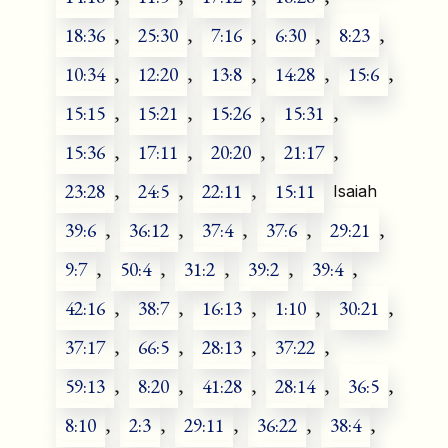
18:36
,
25:30
,
7:16
,
6:30
,
8:23
,
10:34
,
12:20
,
13:8
,
14:28
,
15:6
,
15:15
,
15:21
,
15:26
,
15:31
,
15:36
,
17:11
,
20:20
,
21:17
,
23:28
,
24:5
,
22:11
,
15:11
Isaiah
39:6
,
36:12
,
37:4
,
37:6
,
29:21
,
9:7
,
50:4
,
31:2
,
39:2
,
39:4
,
42:16
,
38:7
,
16:13
,
1:10
,
30:21
,
37:17
,
66:5
,
28:13
,
37:22
,
59:13
,
8:20
,
41:28
,
28:14
,
36:5
,
8:10
,
2:3
,
29:11
,
36:22
,
38:4
,