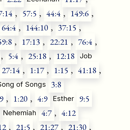
7:14
,
57:5
,
44:4
,
149:6
,
64:4
,
144:10
,
37:15
,
59:8
,
17:13
,
22:21
,
76:4
,
,
5:4
,
25:18
,
12:18
Job
27:14
,
1:17
,
1:15
,
41:18
,
3:8
Song of Songs
:9
,
1:20
,
4:9
9:5
Esther
4:7
,
4:12
Nehemiah
12
,
21:5
,
21:27
,
21:30
,