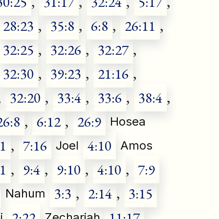
30:25
,
31:17
,
32:24
,
5:17
,
28:23
,
35:8
,
6:8
,
26:11
,
32:25
,
32:26
,
32:27
,
32:30
,
39:23
,
21:16
,
,
32:20
,
33:4
,
33:6
,
38:4
,
26:8
,
6:12
,
26:9
Hosea
:1
,
7:16
4:10
Joel
Amos
:1
,
9:4
,
9:10
,
4:10
,
7:9
3:3
,
2:14
,
3:15
Nahum
2:22
11:17
,
i
Zechariah