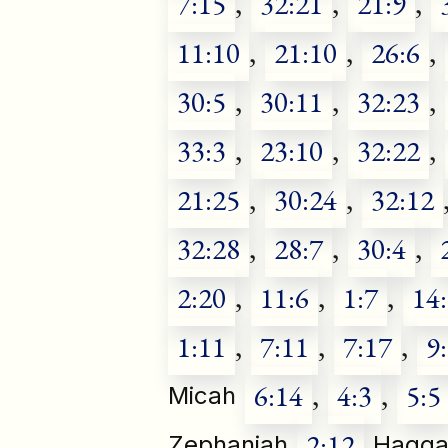
7:15
,
32:21
,
21:9
,
11:10
,
21:10
,
26:6
,
30:5
,
30:11
,
32:23
,
33:3
,
23:10
,
32:22
,
21:25
,
30:24
,
32:12
32:28
,
28:7
,
30:4
,
2:20
,
11:6
,
1:7
,
14
1:11
,
7:11
,
7:17
,
9
6:14
,
4:3
,
5:5
Micah
2:12
Zephaniah
Hagga