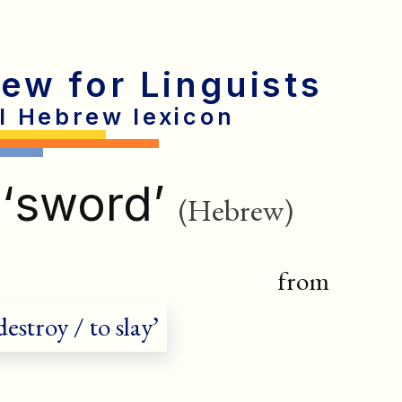
rew for Linguists
al Hebrew lexicon
‘sword’
(Hebrew)
rom
destroy / to slay’