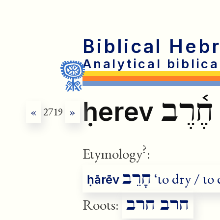
Biblical Heb
Analytical biblic
חֶ֫רֶב
ḥerev
«
2719
»
?
Etymology
:
f
חָרֵב
‘to dry / to 
ḥārēv
חרב חרב
Roots: