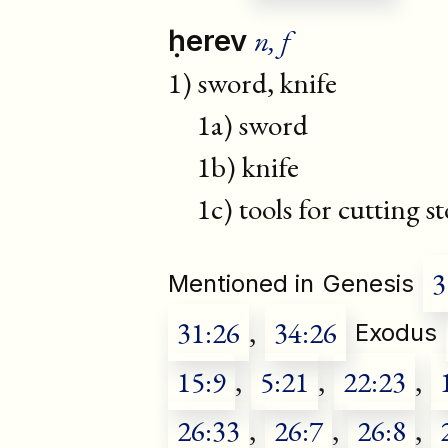
n, f
ḥerev
1) sword, knife
1a) sword
1b) knife
1c) tools for cutting s
3
Mentioned in
Genesis
31:26
,
34:26
Exodus
15:9
,
5:21
,
22:23
,
26:33
,
26:7
,
26:8
,