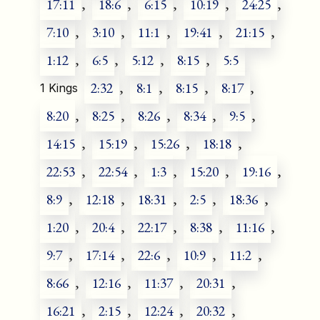
17:11
,
18:6
,
6:15
,
10:19
,
24:25
,
7:10
,
3:10
,
11:1
,
19:41
,
21:15
,
1:12
,
6:5
,
5:12
,
8:15
,
5:5
2:32
,
8:1
,
8:15
,
8:17
,
1 Kings
8:20
,
8:25
,
8:26
,
8:34
,
9:5
,
14:15
,
15:19
,
15:26
,
18:18
,
22:53
,
22:54
,
1:3
,
15:20
,
19:16
,
8:9
,
12:18
,
18:31
,
2:5
,
18:36
,
1:20
,
20:4
,
22:17
,
8:38
,
11:16
,
9:7
,
17:14
,
22:6
,
10:9
,
11:2
,
8:66
,
12:16
,
11:37
,
20:31
,
16:21
,
2:15
,
12:24
,
20:32
,