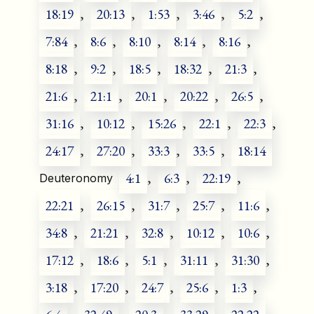
18:19
,
20:13
,
1:53
,
3:46
,
5:2
,
7:84
,
8:6
,
8:10
,
8:14
,
8:16
,
8:18
,
9:2
,
18:5
,
18:32
,
21:3
,
21:6
,
21:1
,
20:1
,
20:22
,
26:5
,
31:16
,
10:12
,
15:26
,
22:1
,
22:3
,
24:17
,
27:20
,
33:3
,
33:5
,
18:14
4:1
,
6:3
,
22:19
,
Deuteronomy
22:21
,
26:15
,
31:7
,
25:7
,
11:6
,
34:8
,
21:21
,
32:8
,
10:12
,
10:6
,
17:12
,
18:6
,
5:1
,
31:11
,
31:30
,
3:18
,
17:20
,
24:7
,
25:6
,
1:3
,