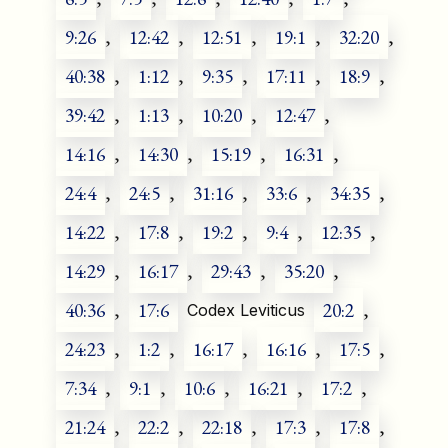
9:26
,
12:42
,
12:51
,
19:1
,
32:20
,
40:38
,
1:12
,
9:35
,
17:11
,
18:9
,
39:42
,
1:13
,
10:20
,
12:47
,
14:16
,
14:30
,
15:19
,
16:31
,
24:4
,
24:5
,
31:16
,
33:6
,
34:35
,
14:22
,
17:8
,
19:2
,
9:4
,
12:35
,
14:29
,
16:17
,
29:43
,
35:20
,
40:36
,
17:6
20:2
,
Codex Leviticus
24:23
,
1:2
,
16:17
,
16:16
,
17:5
,
7:34
,
9:1
,
10:6
,
16:21
,
17:2
,
21:24
,
22:2
,
22:18
,
17:3
,
17:8
,