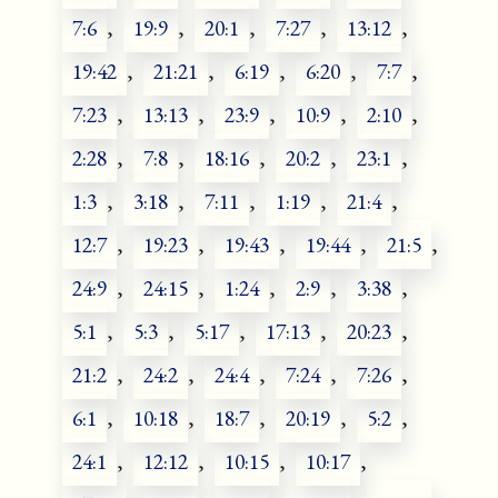
7:6
,
19:9
,
20:1
,
7:27
,
13:12
,
19:42
,
21:21
,
6:19
,
6:20
,
7:7
,
7:23
,
13:13
,
23:9
,
10:9
,
2:10
,
2:28
,
7:8
,
18:16
,
20:2
,
23:1
,
1:3
,
3:18
,
7:11
,
1:19
,
21:4
,
12:7
,
19:23
,
19:43
,
19:44
,
21:5
,
24:9
,
24:15
,
1:24
,
2:9
,
3:38
,
5:1
,
5:3
,
5:17
,
17:13
,
20:23
,
21:2
,
24:2
,
24:4
,
7:24
,
7:26
,
6:1
,
10:18
,
18:7
,
20:19
,
5:2
,
24:1
,
12:12
,
10:15
,
10:17
,