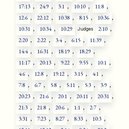
17:13
,
24:9
,
3:1
,
10:10
,
11:8
,
12:6
,
22:12
,
10:38
,
8:15
,
10:36
,
10:31
,
10:34
,
10:29
2:10
,
Judges
2:20
,
2:22
,
3:4
,
6:15
,
11:39
,
14:4
,
16:31
,
18:19
,
18:29
,
11:17
,
20:13
,
9:22
,
9:55
,
10:1
,
4:6
,
12:8
,
19:12
,
3:15
,
4:1
,
7:8
,
6:7
,
5:8
,
5:11
,
5:3
,
3:9
,
20:23
,
21:6
,
20:1
,
20:11
,
20:31
,
21:3
,
21:8
,
20:6
,
1:1
,
2:7
,
3:31
,
7:23
,
8:27
,
8:33
,
10:3
,