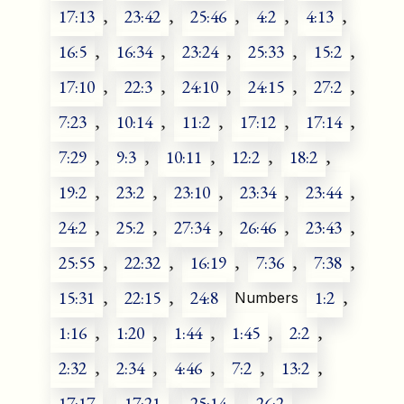
17:13
,
23:42
,
25:46
,
4:2
,
4:13
,
16:5
,
16:34
,
23:24
,
25:33
,
15:2
,
17:10
,
22:3
,
24:10
,
24:15
,
27:2
,
7:23
,
10:14
,
11:2
,
17:12
,
17:14
,
7:29
,
9:3
,
10:11
,
12:2
,
18:2
,
19:2
,
23:2
,
23:10
,
23:34
,
23:44
,
24:2
,
25:2
,
27:34
,
26:46
,
23:43
,
25:55
,
22:32
,
16:19
,
7:36
,
7:38
,
15:31
,
22:15
,
24:8
1:2
,
Numbers
1:16
,
1:20
,
1:44
,
1:45
,
2:2
,
2:32
,
2:34
,
4:46
,
7:2
,
13:2
,
17:17
,
17:21
,
25:14
,
26:2
,