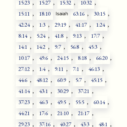
15:23
,
15:27
,
15:32
,
10:32
,
15:11
,
18:10
63:16
,
30:15
,
Isaiah
42:24
,
1:3
,
29:19
,
41:17
,
1:24
,
8:14
,
5:24
,
41:8
,
9:13
,
17:7
,
14:1
,
14:2
,
9:7
,
56:8
,
45:3
,
10:17
,
49:6
,
24:15
,
8:18
,
66:20
,
27:12
,
1:4
,
9:11
,
7:1
,
46:13
,
44:6
,
48:12
,
60:9
,
5:7
,
45:15
,
41:14
,
43:1
,
30:29
,
37:21
,
37:23
,
46:3
,
49:5
,
55:5
,
60:14
,
44:21
,
17:6
,
21:10
,
21:17
,
29:23
,
37:16
,
40:27
,
43:3
,
48:1
,