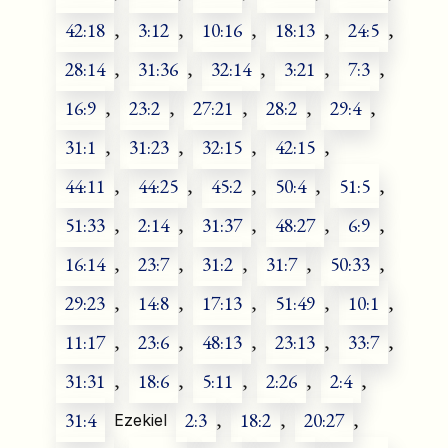
42:18
,
3:12
,
10:16
,
18:13
,
24:5
,
28:14
,
31:36
,
32:14
,
3:21
,
7:3
,
16:9
,
23:2
,
27:21
,
28:2
,
29:4
,
31:1
,
31:23
,
32:15
,
42:15
,
44:11
,
44:25
,
45:2
,
50:4
,
51:5
,
51:33
,
2:14
,
31:37
,
48:27
,
6:9
,
16:14
,
23:7
,
31:2
,
31:7
,
50:33
,
29:23
,
14:8
,
17:13
,
51:49
,
10:1
,
11:17
,
23:6
,
48:13
,
23:13
,
33:7
,
31:31
,
18:6
,
5:11
,
2:26
,
2:4
,
31:4
2:3
,
18:2
,
20:27
,
Ezekiel