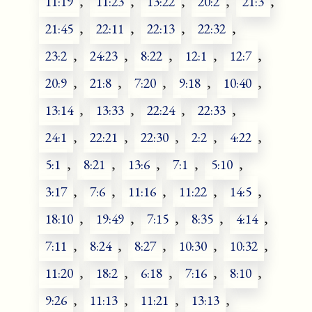
11:19
,
11:23
,
13:22
,
20:2
,
21:3
,
21:45
,
22:11
,
22:13
,
22:32
,
23:2
,
24:23
,
8:22
,
12:1
,
12:7
,
20:9
,
21:8
,
7:20
,
9:18
,
10:40
,
13:14
,
13:33
,
22:24
,
22:33
,
24:1
,
22:21
,
22:30
,
2:2
,
4:22
,
5:1
,
8:21
,
13:6
,
7:1
,
5:10
,
3:17
,
7:6
,
11:16
,
11:22
,
14:5
,
18:10
,
19:49
,
7:15
,
8:35
,
4:14
,
7:11
,
8:24
,
8:27
,
10:30
,
10:32
,
11:20
,
18:2
,
6:18
,
7:16
,
8:10
,
9:26
,
11:13
,
11:21
,
13:13
,