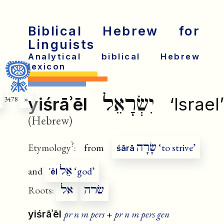
Biblical Hebrew for
Linguists
Analytical biblical Hebrew
lexicon
יִשְׂרָאֵל
yiśrāʾēl
‘Israel’
3478
»
(Hebrew)
?
שָׂרָה
Etymology
:
from
‘to strive’
śārā
אֵל
and
‘god’
ʾēl
שׂרה
אל
Roots:
pr n m pers
+
pr n m pers gen
yiśrāʾēl