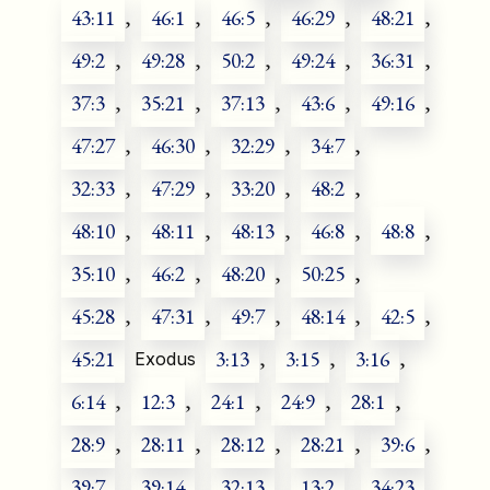
43:11
,
46:1
,
46:5
,
46:29
,
48:21
,
49:2
,
49:28
,
50:2
,
49:24
,
36:31
,
37:3
,
35:21
,
37:13
,
43:6
,
49:16
,
47:27
,
46:30
,
32:29
,
34:7
,
32:33
,
47:29
,
33:20
,
48:2
,
48:10
,
48:11
,
48:13
,
46:8
,
48:8
,
35:10
,
46:2
,
48:20
,
50:25
,
45:28
,
47:31
,
49:7
,
48:14
,
42:5
,
45:21
3:13
,
3:15
,
3:16
,
Exodus
6:14
,
12:3
,
24:1
,
24:9
,
28:1
,
28:9
,
28:11
,
28:12
,
28:21
,
39:6
,
39:7
,
39:14
,
32:13
,
13:2
,
34:23
,