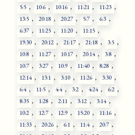
5:5
,
10:6
,
10:16
,
11:21
,
11:23
,
13:5
,
20:18
,
20:27
,
5:7
,
6:3
,
6:37
,
11:25
,
11:20
,
11:15
,
19:30
,
20:12
,
21:17
,
21:18
,
3:5
,
10:8
,
11:27
,
10:17
,
20:14
,
3:8
,
10:7
,
3:27
,
10:9
,
11:40
,
8:28
,
12:14
,
13:1
,
3:10
,
11:26
,
3:30
,
6:4
,
11:5
,
4:4
,
3:2
,
4:24
,
6:2
,
8:35
,
1:28
,
2:11
,
3:12
,
3:14
,
10:2
,
12:7
,
12:9
,
15:20
,
11:16
,
11:33
,
20:26
,
6:1
,
11:4
,
20:7
,