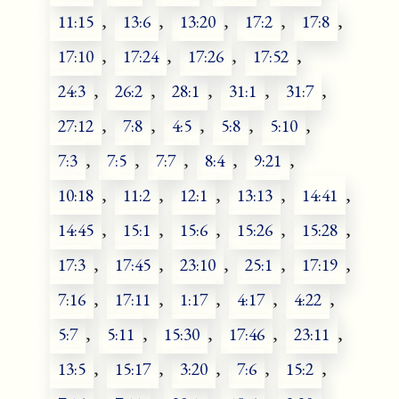
11:15
,
13:6
,
13:20
,
17:2
,
17:8
,
17:10
,
17:24
,
17:26
,
17:52
,
24:3
,
26:2
,
28:1
,
31:1
,
31:7
,
27:12
,
7:8
,
4:5
,
5:8
,
5:10
,
7:3
,
7:5
,
7:7
,
8:4
,
9:21
,
10:18
,
11:2
,
12:1
,
13:13
,
14:41
,
14:45
,
15:1
,
15:6
,
15:26
,
15:28
,
17:3
,
17:45
,
23:10
,
25:1
,
17:19
,
7:16
,
17:11
,
1:17
,
4:17
,
4:22
,
5:7
,
5:11
,
15:30
,
17:46
,
23:11
,
13:5
,
15:17
,
3:20
,
7:6
,
15:2
,