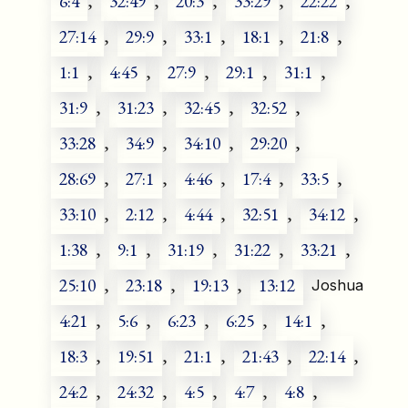
6:4
,
32:49
,
20:3
,
33:29
,
22:22
,
27:14
,
29:9
,
33:1
,
18:1
,
21:8
,
1:1
,
4:45
,
27:9
,
29:1
,
31:1
,
31:9
,
31:23
,
32:45
,
32:52
,
33:28
,
34:9
,
34:10
,
29:20
,
28:69
,
27:1
,
4:46
,
17:4
,
33:5
,
33:10
,
2:12
,
4:44
,
32:51
,
34:12
,
1:38
,
9:1
,
31:19
,
31:22
,
33:21
,
25:10
,
23:18
,
19:13
,
13:12
Joshua
4:21
,
5:6
,
6:23
,
6:25
,
14:1
,
18:3
,
19:51
,
21:1
,
21:43
,
22:14
,
24:2
,
24:32
,
4:5
,
4:7
,
4:8
,