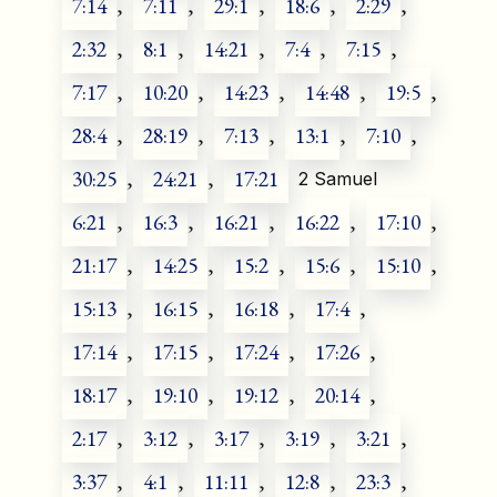
7:14
,
7:11
,
29:1
,
18:6
,
2:29
,
2:32
,
8:1
,
14:21
,
7:4
,
7:15
,
7:17
,
10:20
,
14:23
,
14:48
,
19:5
,
28:4
,
28:19
,
7:13
,
13:1
,
7:10
,
30:25
,
24:21
,
17:21
2 Samuel
6:21
,
16:3
,
16:21
,
16:22
,
17:10
,
21:17
,
14:25
,
15:2
,
15:6
,
15:10
,
15:13
,
16:15
,
16:18
,
17:4
,
17:14
,
17:15
,
17:24
,
17:26
,
18:17
,
19:10
,
19:12
,
20:14
,
2:17
,
3:12
,
3:17
,
3:19
,
3:21
,
3:37
,
4:1
,
11:11
,
12:8
,
23:3
,