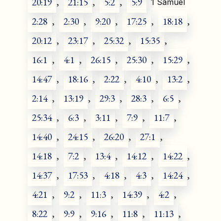
20:19
,
21:15
,
5:2
,
5:9
1 Samuel
2:28
,
2:30
,
9:20
,
17:25
,
18:18
,
20:12
,
23:17
,
25:32
,
15:35
,
16:1
,
4:1
,
26:15
,
25:30
,
15:29
,
14:47
,
18:16
,
2:22
,
4:10
,
13:2
,
2:14
,
13:19
,
29:3
,
28:3
,
6:5
,
25:34
,
6:3
,
3:11
,
7:9
,
11:7
,
14:40
,
24:15
,
26:20
,
27:1
,
14:18
,
7:2
,
13:4
,
14:12
,
14:22
,
14:37
,
17:53
,
4:18
,
4:3
,
14:24
,
4:21
,
9:2
,
11:3
,
14:39
,
4:2
,
8:22
,
9:9
,
9:16
,
11:8
,
11:13
,