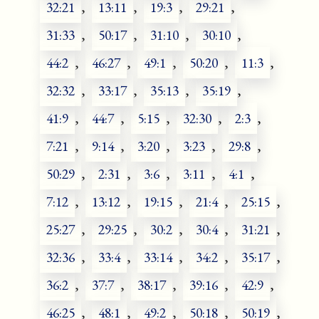
32:21
,
13:11
,
19:3
,
29:21
,
31:33
,
50:17
,
31:10
,
30:10
,
44:2
,
46:27
,
49:1
,
50:20
,
11:3
,
32:32
,
33:17
,
35:13
,
35:19
,
41:9
,
44:7
,
5:15
,
32:30
,
2:3
,
7:21
,
9:14
,
3:20
,
3:23
,
29:8
,
50:29
,
2:31
,
3:6
,
3:11
,
4:1
,
7:12
,
13:12
,
19:15
,
21:4
,
25:15
,
25:27
,
29:25
,
30:2
,
30:4
,
31:21
,
32:36
,
33:4
,
33:14
,
34:2
,
35:17
,
36:2
,
37:7
,
38:17
,
39:16
,
42:9
,
46:25
,
48:1
,
49:2
,
50:18
,
50:19
,