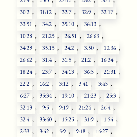
25:4
,
25:5
,
27:12
,
28:2
,
30:1
,
30:2
,
31:12
,
32:7
,
32:9
,
32:17
,
33:51
,
34:2
,
35:10
,
36:13
,
10:28
,
21:25
,
26:51
,
26:63
,
34:29
,
35:15
,
24:2
,
3:50
,
10:36
,
26:62
,
31:4
,
31:5
,
21:2
,
16:34
,
18:24
,
23:7
,
34:13
,
36:5
,
21:31
,
22:2
,
16:2
,
3:12
,
3:41
,
3:45
,
6:27
,
35:34
,
19:10
,
21:23
,
25:3
,
32:13
,
9:5
,
9:19
,
21:24
,
26:4
,
32:4
,
33:40
,
15:25
,
31:9
,
1:54
,
2:33
,
3:42
,
5:9
,
9:18
,
14:27
,