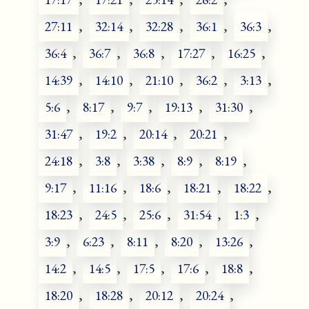
27:11
,
32:14
,
32:28
,
36:1
,
36:3
,
36:4
,
36:7
,
36:8
,
17:27
,
16:25
,
14:39
,
14:10
,
21:10
,
36:2
,
3:13
,
5:6
,
8:17
,
9:7
,
19:13
,
31:30
,
31:47
,
19:2
,
20:14
,
20:21
,
24:18
,
3:8
,
3:38
,
8:9
,
8:19
,
9:17
,
11:16
,
18:6
,
18:21
,
18:22
,
18:23
,
24:5
,
25:6
,
31:54
,
1:3
,
3:9
,
6:23
,
8:11
,
8:20
,
13:26
,
14:2
,
14:5
,
17:5
,
17:6
,
18:8
,
18:20
,
18:28
,
20:12
,
20:24
,