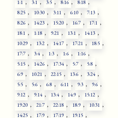
1:1
,
3:1
,
3:5
,
8:16
,
8:18
,
8:25
,
10:30
,
3:11
,
6:10
,
7:13
,
8:26
,
14:23
,
15:20
,
16:7
,
17:1
,
18:1
,
1:18
,
9:21
,
13:1
,
14:13
,
10:29
,
13:2
,
14:17
,
17:21
,
18:5
,
17:7
,
3:4
,
1:3
,
1:6
,
1:16
,
5:15
,
14:26
,
17:34
,
5:7
,
5:8
,
6:9
,
10:21
,
22:15
,
13:6
,
3:24
,
5:5
,
5:6
,
6:8
,
6:11
,
9:3
,
9:6
,
9:12
,
9:14
,
13:4
,
14:9
,
15:12
,
19:20
,
21:7
,
22:18
,
18:9
,
10:31
,
14:25
,
17:9
,
17:19
,
19:15
,