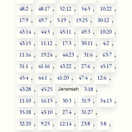
48:2
,
48:17
,
52:12
,
54:5
,
10:22
,
17:9
,
49:7
,
5:19
,
19:25
,
30:12
,
43:14
,
44:5
,
45:11
,
49:3
,
10:20
,
43:15
,
11:12
,
17:3
,
30:11
,
4:2
,
11:16
,
19:24
,
44:23
,
31:6
,
63:7
,
31:1
,
41:16
,
43:22
,
27:6
,
45:17
,
45:4
,
44:1
,
41:20
,
47:4
,
12:6
,
43:28
,
45:25
3:18
,
Jeremiah
11:10
,
16:15
,
30:3
,
31:9
,
34:13
,
35:18
,
43:10
,
27:4
,
31:27
,
32:20
,
9:25
,
12:14
,
23:8
,
3:8
,