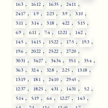
16:3
,
16:12
,
16:35
,
24:11
,
24:17
,
1:9
,
2:23
,
3:9
,
3:10
,
3:11
,
3:14
,
3:18
,
4:22
,
5:15
,
6:9
,
6:11
,
7:4
,
12:21
,
14:2
,
14:5
,
14:15
,
15:22
,
17:5
,
19:3
,
19:6
,
20:22
,
25:22
,
27:20
,
30:31
,
34:27
,
34:34
,
35:1
,
35:4
,
36:3
,
32:4
,
32:8
,
2:25
,
13:18
,
13:19
,
18:1
,
24:10
,
29:45
,
12:37
,
18:25
,
4:31
,
14:31
,
5:2
,
5:14
,
5:19
,
6:6
,
12:27
,
14:3
,
6:5
,
7:5
,
12:6
,
12:40
,
1:7
,