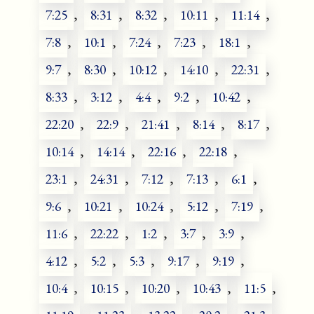
7:25
,
8:31
,
8:32
,
10:11
,
11:14
,
7:8
,
10:1
,
7:24
,
7:23
,
18:1
,
9:7
,
8:30
,
10:12
,
14:10
,
22:31
,
8:33
,
3:12
,
4:4
,
9:2
,
10:42
,
22:20
,
22:9
,
21:41
,
8:14
,
8:17
,
10:14
,
14:14
,
22:16
,
22:18
,
23:1
,
24:31
,
7:12
,
7:13
,
6:1
,
9:6
,
10:21
,
10:24
,
5:12
,
7:19
,
11:6
,
22:22
,
1:2
,
3:7
,
3:9
,
4:12
,
5:2
,
5:3
,
9:17
,
9:19
,
10:4
,
10:15
,
10:20
,
10:43
,
11:5
,