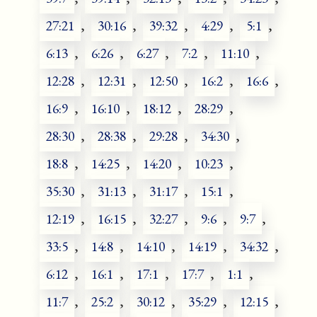
27:21
,
30:16
,
39:32
,
4:29
,
5:1
,
6:13
,
6:26
,
6:27
,
7:2
,
11:10
,
12:28
,
12:31
,
12:50
,
16:2
,
16:6
,
16:9
,
16:10
,
18:12
,
28:29
,
28:30
,
28:38
,
29:28
,
34:30
,
18:8
,
14:25
,
14:20
,
10:23
,
35:30
,
31:13
,
31:17
,
15:1
,
12:19
,
16:15
,
32:27
,
9:6
,
9:7
,
33:5
,
14:8
,
14:10
,
14:19
,
34:32
,
6:12
,
16:1
,
17:1
,
17:7
,
1:1
,
11:7
,
25:2
,
30:12
,
35:29
,
12:15
,