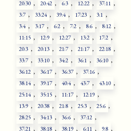
20:30
,
20:42
,
6:3
,
12:22
,
37:11
,
3:7
,
33:24
,
39:4
,
17:23
,
3:1
,
3:4
,
3:17
,
6:2
,
7:2
,
8:6
,
8:12
,
11:15
,
12:9
,
12:27
,
13:2
,
17:2
,
20:3
,
20:13
,
21:7
,
21:17
,
22:18
,
33:7
,
33:10
,
34:2
,
36:1
,
36:10
,
36:12
,
36:17
,
36:37
,
37:16
,
38:14
,
39:17
,
40:4
,
43:7
,
43:10
,
25:14
,
35:15
,
11:17
,
12:19
,
13:9
,
20:38
,
21:8
,
25:3
,
25:6
,
28:25
,
34:13
,
36:6
,
37:12
,
37:21
,
38:18
,
38:19
,
6:11
,
9:8
,