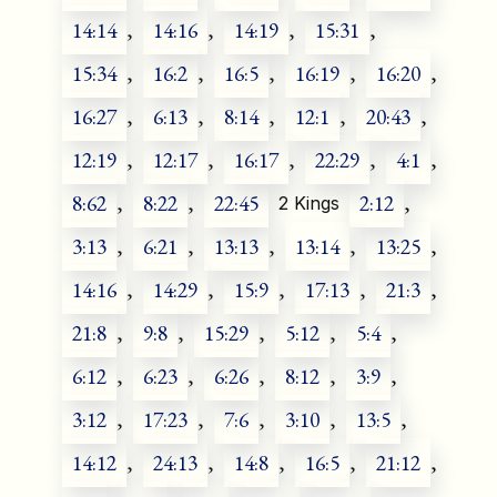
14:14
,
14:16
,
14:19
,
15:31
,
15:34
,
16:2
,
16:5
,
16:19
,
16:20
,
16:27
,
6:13
,
8:14
,
12:1
,
20:43
,
12:19
,
12:17
,
16:17
,
22:29
,
4:1
,
8:62
,
8:22
,
22:45
2:12
,
2 Kings
3:13
,
6:21
,
13:13
,
13:14
,
13:25
,
14:16
,
14:29
,
15:9
,
17:13
,
21:3
,
21:8
,
9:8
,
15:29
,
5:12
,
5:4
,
6:12
,
6:23
,
6:26
,
8:12
,
3:9
,
3:12
,
17:23
,
7:6
,
3:10
,
13:5
,
14:12
,
24:13
,
14:8
,
16:5
,
21:12
,