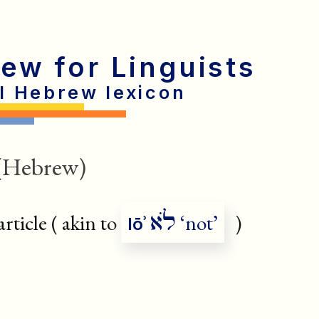
rew for Linguists
al Hebrew lexicon
(Hebrew)
לֹא
rticle ( akin to
‘not’
)
lōʾ