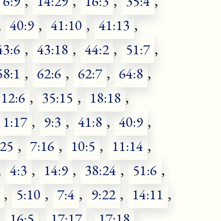
6:9
,
14:29
,
16:3
,
35:4
,
,
40:9
,
41:10
,
41:13
,
43:6
,
43:18
,
44:2
,
51:7
,
58:1
,
62:6
,
62:7
,
64:8
,
12:6
,
35:15
,
18:18
,
1:17
,
9:3
,
41:8
,
40:9
,
:25
,
7:16
,
10:5
,
11:14
,
,
4:3
,
14:9
,
38:24
,
51:6
,
,
5:10
,
7:4
,
9:22
,
14:11
,
,
16:5
,
17:17
,
17:18
,