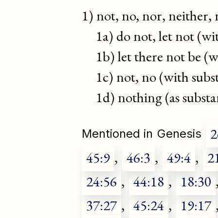
1) not, no, nor, neither,
1a) do not, let not (wit
1b) let there not be (w
1c) not, no (with subst
1d) nothing (as substa
2
Mentioned in
Genesis
45:9
,
46:3
,
49:4
,
2
24:56
,
44:18
,
18:30
37:27
,
45:24
,
19:17