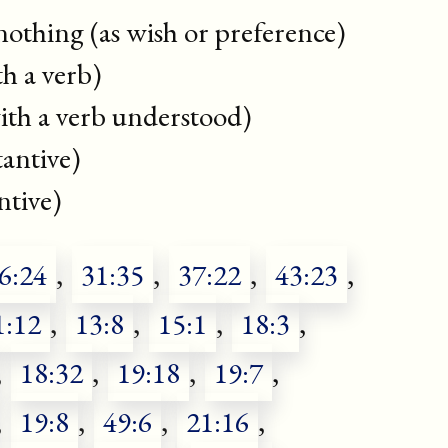
 nothing (as wish or preference)
h a verb)
ith a verb understood)
antive)
ntive)
6:24
,
31:35
,
37:22
,
43:23
,
1:12
,
13:8
,
15:1
,
18:3
,
,
18:32
,
19:18
,
19:7
,
,
19:8
,
49:6
,
21:16
,