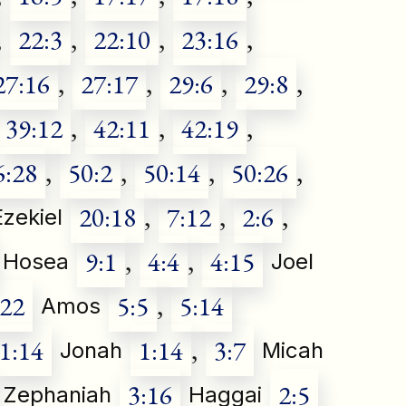
,
22:3
,
22:10
,
23:16
,
27:16
,
27:17
,
29:6
,
29:8
,
39:12
,
42:11
,
42:19
,
6:28
,
50:2
,
50:14
,
50:26
,
20:18
,
7:12
,
2:6
,
Ezekiel
9:1
,
4:4
,
4:15
Hosea
Joel
:22
5:5
,
5:14
Amos
1:14
1:14
,
3:7
Jonah
Micah
3:16
2:5
Zephaniah
Haggai