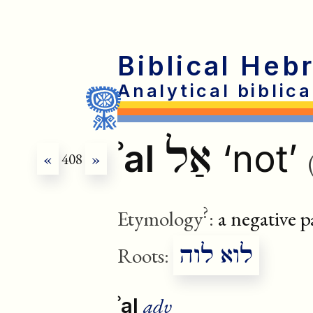
Biblical Heb
Analytical biblic
אַל
ʾal
‘not’
«
408
»
?
Etymology
:
a negative pa
לוא לוה
Roots:
adv
ʾal