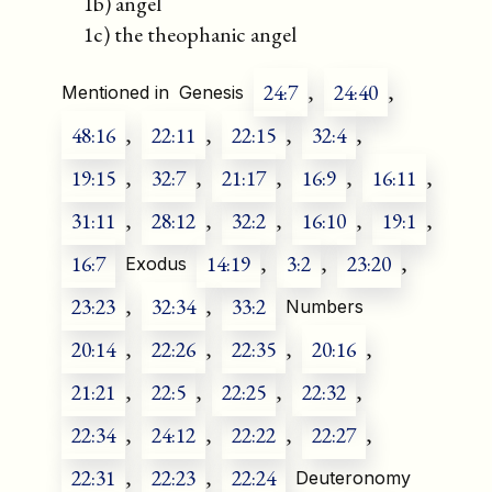
1b) angel
1c) the theophanic angel
24:7
,
24:40
,
Mentioned in
Genesis
48:16
,
22:11
,
22:15
,
32:4
,
19:15
,
32:7
,
21:17
,
16:9
,
16:11
,
31:11
,
28:12
,
32:2
,
16:10
,
19:1
,
16:7
14:19
,
3:2
,
23:20
,
Exodus
23:23
,
32:34
,
33:2
Numbers
20:14
,
22:26
,
22:35
,
20:16
,
21:21
,
22:5
,
22:25
,
22:32
,
22:34
,
24:12
,
22:22
,
22:27
,
22:31
,
22:23
,
22:24
Deuteronomy