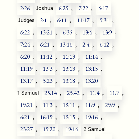
2:26
6:25
,
7:22
,
6:17
Joshua
2:1
,
6:11
,
11:17
,
9:31
,
Judges
6:22
,
13:21
,
6:35
,
13:6
,
13:9
,
7:24
,
6:21
,
13:16
,
2:4
,
6:12
,
6:20
,
11:12
,
11:13
,
11:14
,
11:19
,
13:3
,
13:13
,
13:15
,
13:17
,
5:23
,
13:18
,
13:20
25:14
,
25:42
,
11:4
,
11:7
,
1 Samuel
19:21
,
11:3
,
19:11
,
11:9
,
29:9
,
6:21
,
16:19
,
19:15
,
19:16
,
23:27
,
19:20
,
19:14
2 Samuel