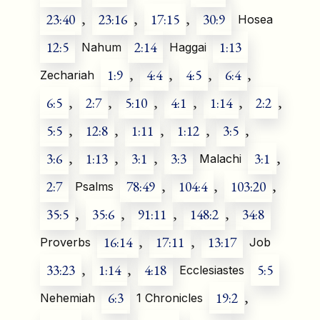
23:40
,
23:16
,
17:15
,
30:9
Hosea
12:5
2:14
1:13
Nahum
Haggai
1:9
,
4:4
,
4:5
,
6:4
,
Zechariah
6:5
,
2:7
,
5:10
,
4:1
,
1:14
,
2:2
,
5:5
,
12:8
,
1:11
,
1:12
,
3:5
,
3:6
,
1:13
,
3:1
,
3:3
3:1
,
Malachi
2:7
78:49
,
104:4
,
103:20
,
Psalms
35:5
,
35:6
,
91:11
,
148:2
,
34:8
16:14
,
17:11
,
13:17
Proverbs
Job
33:23
,
1:14
,
4:18
5:5
Ecclesiastes
6:3
19:2
,
Nehemiah
1 Chronicles