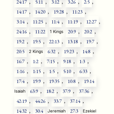
24:17
,
5:11
,
3:12
,
3:26
,
2:5
,
14:17
,
14:20
,
19:28
,
11:23
,
3:14
,
11:25
,
11:4
,
11:19
,
12:27
,
24:16
,
11:22
20:9
,
20:2
,
1 Kings
19:2
,
19:5
,
22:13
,
13:18
,
19:7
,
20:5
6:32
,
19:23
,
14:8
,
2 Kings
16:7
,
1:2
,
7:15
,
9:18
,
1:3
,
1:16
,
1:15
,
1:5
,
5:10
,
6:33
,
17:4
,
19:9
,
19:35
,
10:8
,
19:14
63:9
,
18:2
,
37:9
,
37:36
,
Isaiah
42:19
,
44:26
,
33:7
,
37:14
,
14:32
,
30:4
27:3
Jeremiah
Ezekiel