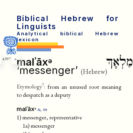
Biblical Hebrew for
Linguists
Analytical biblical Hebrew
lexicon
מַלְאָךְ
malʾāxᵊ
4397
»
‘messenger’
(Hebrew)
?
Etymology
:
from an unused root meaning
to despatch as a deputy
n, m
malʾāxᵊ
1) messenger, representative
1a) messenger