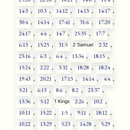
14:3
,
10:3
,
14:12
,
14:13
,
14:17
,
30:4
,
14:14
,
17:41
,
31:6
,
17:20
,
24:17
,
4:4
,
14:7
,
25:35
,
17:7
,
6:13
,
15:25
,
31:5
2:32
,
2 Samuel
23:16
,
6:3
,
6:4
,
13:34
,
18:15
,
15:24
,
2:22
,
3:32
,
18:28
,
18:24
,
19:43
,
20:21
,
17:13
,
14:14
,
4:4
,
5:21
,
6:13
,
8:6
,
8:2
,
23:37
,
13:36
,
5:12
2:26
,
10:2
,
1 Kings
10:11
,
15:22
,
1:5
,
9:11
,
18:12
,
10:22
,
13:29
,
5:23
,
14:28
,
5:29
,