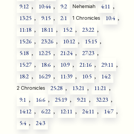
9:12
,
10:44
,
9:2
4:11
,
Nehemiah
13:25
,
9:15
,
2:1
10:4
,
1 Chronicles
11:18
,
18:11
,
15:2
,
23:22
,
15:26
,
23:26
,
10:12
,
15:15
,
5:18
,
12:25
,
21:24
,
27:23
,
15:27
,
18:6
,
10:9
,
21:16
,
29:11
,
18:2
,
16:29
,
11:39
,
10:5
,
14:2
25:28
,
13:21
,
11:21
,
2 Chronicles
9:1
,
16:6
,
25:19
,
9:21
,
32:23
,
14:12
,
6:22
,
12:11
,
24:11
,
14:7
,
5:4
,
24:3