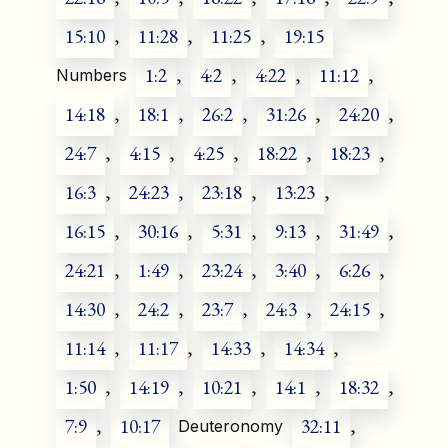
15:10
,
11:28
,
11:25
,
19:15
1:2
,
4:2
,
4:22
,
11:12
,
Numbers
14:18
,
18:1
,
26:2
,
31:26
,
24:20
,
24:7
,
4:15
,
4:25
,
18:22
,
18:23
,
16:3
,
24:23
,
23:18
,
13:23
,
16:15
,
30:16
,
5:31
,
9:13
,
31:49
,
24:21
,
1:49
,
23:24
,
3:40
,
6:26
,
14:30
,
24:2
,
23:7
,
24:3
,
24:15
,
11:14
,
11:17
,
14:33
,
14:34
,
1:50
,
14:19
,
10:21
,
14:1
,
18:32
,
7:9
,
10:17
32:11
,
Deuteronomy