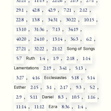
32:21
,
11:15
,
22:26
,
21:3
,
27:1
,
29:1
,
42:8
,
42:9
,
7:21
,
2:12
,
22:8
,
13:8
,
34:31
,
30:22
,
10:15
,
13:10
,
31:36
,
7:13
,
34:19
,
40:20
,
24:10
,
13:14
,
36:3
,
6:2
,
27:21
,
32:22
,
21:12
Song of Songs
5:7
1:4
,
1:9
,
2:18
,
1:14
Ruth
2:19
,
3:41
,
5:13
,
Lamentations
3:27
,
4:16
5:18
,
5:14
Ecclesiastes
2:15
,
3:1
,
2:17
,
9:3
,
5:2
,
Esther
2:9
,
5:11
8:3
,
10:5
,
1:16
,
Daniel
11:14
,
11:12
8:36
,
1:4
,
Ezra