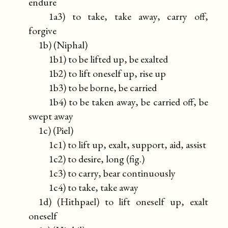
endure
1a3) to take, take away, carry off,
forgive
1b) (Niphal)
1b1) to be lifted up, be exalted
1b2) to lift oneself up, rise up
1b3) to be borne, be carried
1b4) to be taken away, be carried off, be
swept away
1c) (Piel)
1c1) to lift up, exalt, support, aid, assist
1c2) to desire, long (fig.)
1c3) to carry, bear continuously
1c4) to take, take away
1d) (Hithpael) to lift oneself up, exalt
oneself