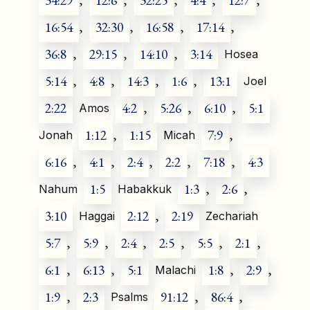
16:54
,
32:30
,
16:58
,
17:14
,
36:8
,
29:15
,
14:10
,
3:14
Hosea
5:14
,
4:8
,
14:3
,
1:6
,
13:1
Joel
2:22
4:2
,
5:26
,
6:10
,
5:1
Amos
1:12
,
1:15
7:9
,
Jonah
Micah
6:16
,
4:1
,
2:4
,
2:2
,
7:18
,
4:3
1:5
1:3
,
2:6
,
Nahum
Habakkuk
3:10
2:12
,
2:19
Haggai
Zechariah
5:7
,
5:9
,
2:4
,
2:5
,
5:5
,
2:1
,
6:1
,
6:13
,
5:1
1:8
,
2:9
,
Malachi
1:9
,
2:3
91:12
,
86:4
,
Psalms