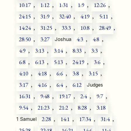
10:17
,
1:12
,
1:31
,
1:9
,
12:26
,
24:15
,
31:9
,
32:40
,
4:19
,
5:11
,
14:24
,
31:25
,
33:3
,
10:8
,
28:49
,
28:50
,
3:27
4:3
,
4:8
,
Joshua
4:9
,
3:13
,
3:14
,
8:33
,
3:3
,
6:8
,
6:13
,
5:13
,
24:19
,
3:6
,
4:10
,
4:18
,
6:6
,
3:8
,
3:15
,
3:17
,
4:16
,
6:4
,
6:12
Judges
16:31
,
9:48
,
19:17
,
2:4
,
9:7
,
9:54
,
21:23
,
21:2
,
8:28
,
3:18
2:28
,
14:1
,
17:34
,
31:4
,
1 Samuel
25:28
,
22:18
,
16:21
,
14:6
,
11:4
,