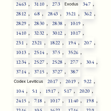
24:63
,
31:10
,
27:3
34:7
,
Exodus
28:12
,
6:8
,
28:43
,
35:21
,
36:2
,
28:29
,
28:30
,
28:38
,
10:19
,
14:10
,
32:32
,
30:12
,
10:17
,
23:1
,
23:21
,
18:22
,
19:4
,
20:7
,
10:13
,
25:14
,
37:5
,
35:26
,
12:34
,
25:27
,
25:28
,
27:7
,
30:4
,
37:14
,
37:15
,
37:27
,
38:7
20:17
,
20:19
,
9:22
,
Codex Leviticus
10:4
,
5:1
,
19:17
,
5:17
,
20:20
,
24:15
,
7:18
,
10:17
,
11:40
,
19:8
,
22:16
,
10:5
,
16:22
,
17:16
,
22:9
,