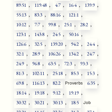
89:51
,
119:48
,
4:7
,
16:4
,
139:9
,
55:13
,
83:3
,
88:16
,
121:1
,
10:12
,
7:7
,
99:8
,
25:1
,
28:2
,
123:1
,
143:8
,
24:5
,
50:16
,
126:6
,
32:5
,
139:20
,
94:2
,
24:4
,
32:1
,
28:9
,
106:26
,
134:2
,
24:7
,
24:9
,
96:8
,
63:5
,
72:3
,
93:3
,
81:3
,
102:11
,
25:18
,
85:3
,
15:3
,
69:8
,
116:13
,
82:2
6:35
,
Proverbs
18:14
,
19:18
,
9:12
,
19:19
,
30:32
,
30:21
,
30:13
,
18:5
Job