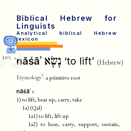
Biblical Hebrew for
Linguists
Analytical biblical Hebrew
lexicon
נָשָׂא
nāśāʾ
‘to lift’
5375
»
(Hebrew)
?
Etymology
:
a primitive root
v
nāśāʾ
1) to lift, bear up, carry, take
1a) (Qal)
1a1) to lift, lift up
1a2) to bear, carry, support, sustain,