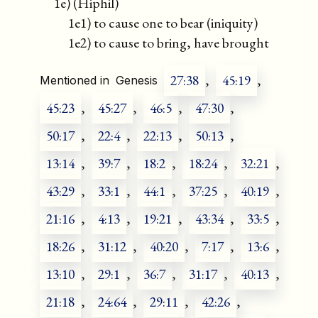
1e) (Hiphil)
1e1) to cause one to bear (iniquity)
1e2) to cause to bring, have brought
27:38
,
45:19
,
Mentioned in
Genesis
45:23
,
45:27
,
46:5
,
47:30
,
50:17
,
22:4
,
22:13
,
50:13
,
13:14
,
39:7
,
18:2
,
18:24
,
32:21
,
43:29
,
33:1
,
44:1
,
37:25
,
40:19
,
21:16
,
4:13
,
19:21
,
43:34
,
33:5
,
18:26
,
31:12
,
40:20
,
7:17
,
13:6
,
13:10
,
29:1
,
36:7
,
31:17
,
40:13
,
21:18
,
24:64
,
29:11
,
42:26
,