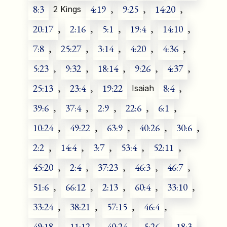
8:3
4:19
,
9:25
,
14:20
,
2 Kings
20:17
,
2:16
,
5:1
,
19:4
,
14:10
,
7:8
,
25:27
,
3:14
,
4:20
,
4:36
,
5:23
,
9:32
,
18:14
,
9:26
,
4:37
,
25:13
,
23:4
,
19:22
8:4
,
Isaiah
39:6
,
37:4
,
2:9
,
22:6
,
6:1
,
10:24
,
49:22
,
63:9
,
40:26
,
30:6
,
2:2
,
14:4
,
3:7
,
53:4
,
52:11
,
45:20
,
2:4
,
37:23
,
46:3
,
46:7
,
51:6
,
66:12
,
2:13
,
60:4
,
33:10
,
33:24
,
38:21
,
57:15
,
46:4
,
49:18
,
11:12
,
40:24
,
5:26
,
18:3
,