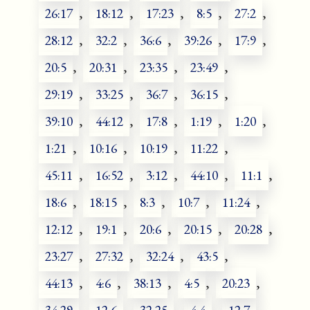
26:17
,
18:12
,
17:23
,
8:5
,
27:2
,
28:12
,
32:2
,
36:6
,
39:26
,
17:9
,
20:5
,
20:31
,
23:35
,
23:49
,
29:19
,
33:25
,
36:7
,
36:15
,
39:10
,
44:12
,
17:8
,
1:19
,
1:20
,
1:21
,
10:16
,
10:19
,
11:22
,
45:11
,
16:52
,
3:12
,
44:10
,
11:1
,
18:6
,
18:15
,
8:3
,
10:7
,
11:24
,
12:12
,
19:1
,
20:6
,
20:15
,
20:28
,
23:27
,
27:32
,
32:24
,
43:5
,
44:13
,
4:6
,
38:13
,
4:5
,
20:23
,
34:29
,
12:6
,
32:25
,
4:4
,
12:7
,