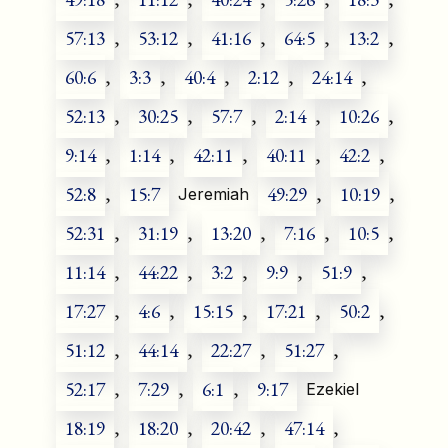
57:13
,
53:12
,
41:16
,
64:5
,
13:2
,
60:6
,
3:3
,
40:4
,
2:12
,
24:14
,
52:13
,
30:25
,
57:7
,
2:14
,
10:26
,
9:14
,
1:14
,
42:11
,
40:11
,
42:2
,
52:8
,
15:7
49:29
,
10:19
,
Jeremiah
52:31
,
31:19
,
13:20
,
7:16
,
10:5
,
11:14
,
44:22
,
3:2
,
9:9
,
51:9
,
17:27
,
4:6
,
15:15
,
17:21
,
50:2
,
51:12
,
44:14
,
22:27
,
51:27
,
52:17
,
7:29
,
6:1
,
9:17
Ezekiel
18:19
,
18:20
,
20:42
,
47:14
,