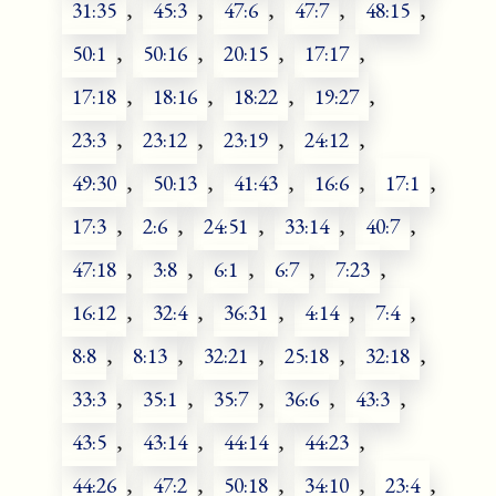
31:35
,
45:3
,
47:6
,
47:7
,
48:15
,
50:1
,
50:16
,
20:15
,
17:17
,
17:18
,
18:16
,
18:22
,
19:27
,
23:3
,
23:12
,
23:19
,
24:12
,
49:30
,
50:13
,
41:43
,
16:6
,
17:1
,
17:3
,
2:6
,
24:51
,
33:14
,
40:7
,
47:18
,
3:8
,
6:1
,
6:7
,
7:23
,
16:12
,
32:4
,
36:31
,
4:14
,
7:4
,
8:8
,
8:13
,
32:21
,
25:18
,
32:18
,
33:3
,
35:1
,
35:7
,
36:6
,
43:3
,
43:5
,
43:14
,
44:14
,
44:23
,
44:26
,
47:2
,
50:18
,
34:10
,
23:4
,