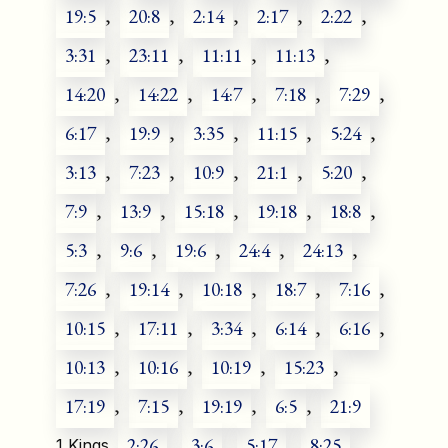
19:5
,
20:8
,
2:14
,
2:17
,
2:22
,
3:31
,
23:11
,
11:11
,
11:13
,
14:20
,
14:22
,
14:7
,
7:18
,
7:29
,
6:17
,
19:9
,
3:35
,
11:15
,
5:24
,
3:13
,
7:23
,
10:9
,
21:1
,
5:20
,
7:9
,
13:9
,
15:18
,
19:18
,
18:8
,
5:3
,
9:6
,
19:6
,
24:4
,
24:13
,
7:26
,
19:14
,
10:18
,
18:7
,
7:16
,
10:15
,
17:11
,
3:34
,
6:14
,
6:16
,
10:13
,
10:16
,
10:19
,
15:23
,
17:19
,
7:15
,
19:19
,
6:5
,
21:9
2:26
,
3:6
,
5:17
,
8:25
,
1 Kings