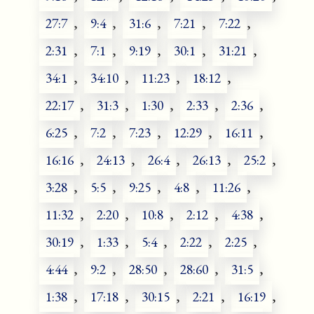
27:7
,
9:4
,
31:6
,
7:21
,
7:22
,
2:31
,
7:1
,
9:19
,
30:1
,
31:21
,
34:1
,
34:10
,
11:23
,
18:12
,
22:17
,
31:3
,
1:30
,
2:33
,
2:36
,
6:25
,
7:2
,
7:23
,
12:29
,
16:11
,
16:16
,
24:13
,
26:4
,
26:13
,
25:2
,
3:28
,
5:5
,
9:25
,
4:8
,
11:26
,
11:32
,
2:20
,
10:8
,
2:12
,
4:38
,
30:19
,
1:33
,
5:4
,
2:22
,
2:25
,
4:44
,
9:2
,
28:50
,
28:60
,
31:5
,
1:38
,
17:18
,
30:15
,
2:21
,
16:19
,