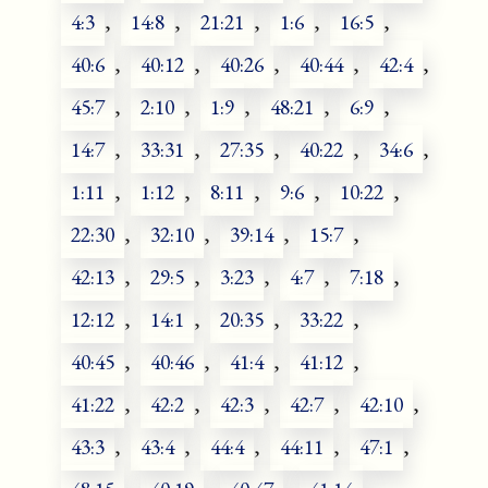
4:3
,
14:8
,
21:21
,
1:6
,
16:5
,
40:6
,
40:12
,
40:26
,
40:44
,
42:4
,
45:7
,
2:10
,
1:9
,
48:21
,
6:9
,
14:7
,
33:31
,
27:35
,
40:22
,
34:6
,
1:11
,
1:12
,
8:11
,
9:6
,
10:22
,
22:30
,
32:10
,
39:14
,
15:7
,
42:13
,
29:5
,
3:23
,
4:7
,
7:18
,
12:12
,
14:1
,
20:35
,
33:22
,
40:45
,
40:46
,
41:4
,
41:12
,
41:22
,
42:2
,
42:3
,
42:7
,
42:10
,
43:3
,
43:4
,
44:4
,
44:11
,
47:1
,