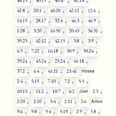
48:15
,
40:19
,
40:47
,
41:14
,
42:8
,
20:1
,
40:20
,
42:11
,
12:6
,
14:15
,
28:17
,
32:4
,
46:3
,
46:9
,
1:28
,
3:20
,
16:50
,
20:43
,
36:31
,
39:23
,
42:12
,
42:15
,
3:8
,
3:9
,
6:5
,
7:22
,
16:18
,
30:9
,
30:24
,
39:24
,
43:24
,
23:24
,
41:18
,
37:2
,
6:4
,
41:21
,
23:41
Hosea
2:4
,
5:15
,
7:10
,
7:2
,
5:5
,
10:15
,
11:2
,
10:7
,
6:2
2:3
,
Joel
2:20
,
2:10
,
3:4
,
2:11
,
2:6
Amos
9:6
,
9:8
,
9:4
,
5:19
,
2:9
,
5:8
,