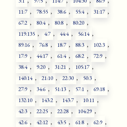
3:1
,
97:5
,
114:7
,
104:30
,
86:9
,
11:7
,
78:55
,
38:6
,
55:4
,
31:17
,
67:2
,
80:4
,
80:8
,
80:20
,
119:135
,
4:7
,
44:4
,
56:14
,
89:16
,
76:8
,
18:7
,
88:3
,
102:3
,
17:9
,
44:17
,
61:4
,
68:2
,
72:9
,
38:4
,
9:20
,
31:21
,
105:17
,
140:14
,
21:10
,
22:30
,
50:3
,
27:9
,
34:6
,
51:13
,
57:1
,
69:18
,
132:10
,
143:2
,
143:7
,
10:11
,
42:3
,
22:25
,
22:28
,
104:29
,
42:6
,
42:12
,
43:5
,
61:8
,
62:9
,