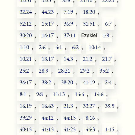
32:31
,
52:3
,
50:8
,
21:10
,
22:25
,
32:24
,
44:23
,
7:19
,
18:20
,
52:12
,
15:17
,
36:9
,
51:51
,
6:7
,
30:20
,
16:17
,
37:11
1:8
,
Ezekiel
1:10
,
2:6
,
4:1
,
6:2
,
10:14
,
10:21
,
13:17
,
14:3
,
21:2
,
21:7
,
25:2
,
28:9
,
28:21
,
29:2
,
35:2
,
36:17
,
38:2
,
38:20
,
41:19
,
2:4
,
8:1
,
9:8
,
11:13
,
14:4
,
14:6
,
16:19
,
16:63
,
21:3
,
33:27
,
39:5
,
39:29
,
44:12
,
44:15
,
8:16
,
40:15
,
41:15
,
41:25
,
44:3
,
1:15
,