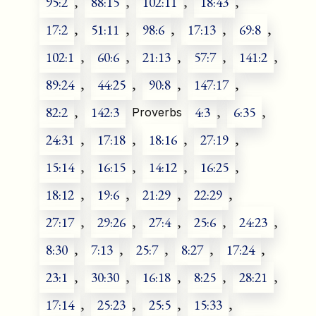
95:2
,
88:15
,
102:11
,
18:43
,
17:2
,
51:11
,
98:6
,
17:13
,
69:8
,
102:1
,
60:6
,
21:13
,
57:7
,
141:2
,
89:24
,
44:25
,
90:8
,
147:17
,
82:2
,
142:3
4:3
,
6:35
,
Proverbs
24:31
,
17:18
,
18:16
,
27:19
,
15:14
,
16:15
,
14:12
,
16:25
,
18:12
,
19:6
,
21:29
,
22:29
,
27:17
,
29:26
,
27:4
,
25:6
,
24:23
,
8:30
,
7:13
,
25:7
,
8:27
,
17:24
,
23:1
,
30:30
,
16:18
,
8:25
,
28:21
,
17:14
,
25:23
,
25:5
,
15:33
,