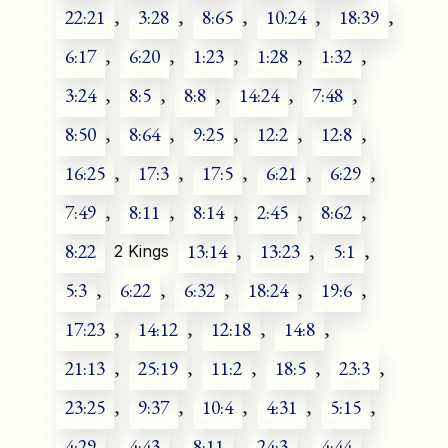
22:21
,
3:28
,
8:65
,
10:24
,
18:39
,
6:17
,
6:20
,
1:23
,
1:28
,
1:32
,
3:24
,
8:5
,
8:8
,
14:24
,
7:48
,
8:50
,
8:64
,
9:25
,
12:2
,
12:8
,
16:25
,
17:3
,
17:5
,
6:21
,
6:29
,
7:49
,
8:11
,
8:14
,
2:45
,
8:62
,
8:22
13:14
,
13:23
,
5:1
,
2 Kings
5:3
,
6:22
,
6:32
,
18:24
,
19:6
,
17:23
,
14:12
,
12:18
,
14:8
,
21:13
,
25:19
,
11:2
,
18:5
,
23:3
,
23:25
,
9:37
,
10:4
,
4:31
,
5:15
,
4:29
,
4:43
,
8:11
,
24:3
,
4:44
,