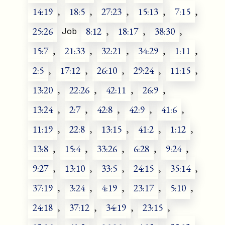
14:19
,
18:5
,
27:23
,
15:13
,
7:15
,
25:26
8:12
,
18:17
,
38:30
,
Job
15:7
,
21:33
,
32:21
,
34:29
,
1:11
,
2:5
,
17:12
,
26:10
,
29:24
,
11:15
,
13:20
,
22:26
,
42:11
,
26:9
,
13:24
,
2:7
,
42:8
,
42:9
,
41:6
,
11:19
,
22:8
,
13:15
,
41:2
,
1:12
,
13:8
,
15:4
,
33:26
,
6:28
,
9:24
,
9:27
,
13:10
,
33:5
,
24:15
,
35:14
,
37:19
,
3:24
,
4:19
,
23:17
,
5:10
,
24:18
,
37:12
,
34:19
,
23:15
,