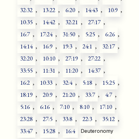
32:32
,
13:22
,
6:20
,
14:43
,
10:9
,
10:35
,
14:42
,
32:21
,
27:17
,
16:7
,
17:24
,
31:50
,
5:25
,
6:26
,
14:14
,
16:9
,
19:3
,
24:1
,
32:17
,
32:20
,
10:10
,
27:19
,
27:22
,
33:55
,
11:31
,
11:20
,
14:37
,
16:2
,
10:33
,
32:4
,
5:18
,
15:25
,
18:19
,
20:9
,
21:20
,
33:7
,
4:7
,
5:16
,
6:16
,
7:10
,
8:10
,
17:10
,
23:28
,
27:5
,
33:8
,
22:3
,
35:12
,
33:47
,
15:28
,
16:4
Deuteronomy