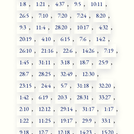
1:8
,
1:21
,
4:37
,
9:5
,
10:11
,
26:5
,
7:10
,
7:20
,
7:24
,
8:20
,
9:3
,
11:4
,
28:20
,
10:17
,
4:32
,
20:19
,
4:10
,
6:15
,
7:6
,
14:2
,
26:10
,
21:16
,
22:6
,
14:26
,
7:19
,
1:45
,
31:11
,
3:18
,
18:7
,
25:9
,
28:7
,
28:25
,
32:49
,
12:30
,
23:15
,
24:4
,
5:7
,
31:18
,
32:20
,
1:42
,
6:19
,
20:3
,
28:31
,
33:27
,
2:10
,
12:12
,
29:14
,
31:17
,
1:17
,
1:22
,
11:25
,
19:17
,
29:9
,
33:1
,
9:18
,
12:7
,
12:18
,
14:23
,
15:20
,