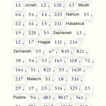
1:1
1:2
,
1:10
,
1:3
Jonah
Micah
6:4
,
3:4
,
1:4
,
2:13
3:5
,
Nahum
2:2
,
1:6
,
1:5
,
2:11
Habakkuk
1:9
,
2:20
,
3:5
1:3
,
Zephaniah
1:2
,
1:7
1:12
,
2:14
Haggai
3:9
,
4:7
,
8:10
,
8:21
,
Zechariah
3:8
,
3:4
,
5:3
,
14:5
,
12:8
,
7:2
,
14:4
,
3:1
,
8:22
,
3:3
,
14:20
,
2:17
3:1
,
1:8
,
3:16
,
Malachi
2:9
,
1:9
,
2:3
,
3:14
,
3:23
,
2:5
9:4
,
68:3
,
80:17
,
34:1
,
Psalms