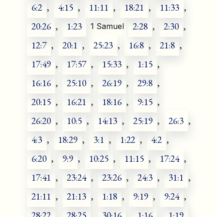
6:2
,
4:15
,
11:11
,
18:21
,
11:33
,
20:26
,
1:23
2:28
,
2:30
,
1 Samuel
12:7
,
20:1
,
25:23
,
16:8
,
21:8
,
17:49
,
17:57
,
15:33
,
1:15
,
16:16
,
25:10
,
26:19
,
29:8
,
20:15
,
16:21
,
18:16
,
9:15
,
26:20
,
10:5
,
14:13
,
25:19
,
26:3
,
4:3
,
18:29
,
3:1
,
1:22
,
4:2
,
6:20
,
9:9
,
10:25
,
11:15
,
17:24
,
17:41
,
23:24
,
23:26
,
24:3
,
31:1
,
21:11
,
21:13
,
1:18
,
9:19
,
9:24
,
28:22
,
28:25
,
30:16
,
1:16
,
1:19
,