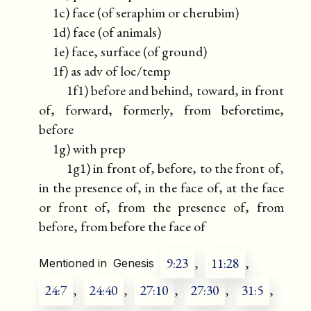
1c) face (of seraphim or cherubim)
1d) face (of animals)
1e) face, surface (of ground)
1f) as adv of loc/temp
1f1) before and behind, toward, in front
of, forward, formerly, from beforetime,
before
1g) with prep
1g1) in front of, before, to the front of,
in the presence of, in the face of, at the face
or front of, from the presence of, from
before, from before the face of
9:23
,
11:28
,
Mentioned in
Genesis
24:7
,
24:40
,
27:10
,
27:30
,
31:5
,