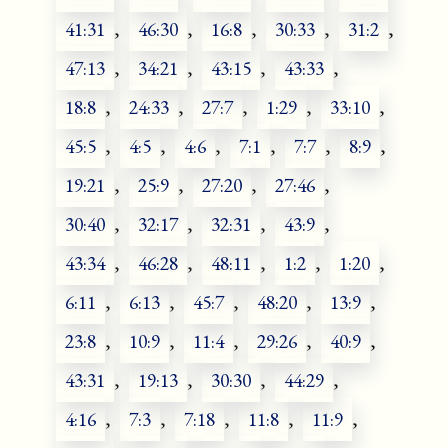
41:31
,
46:30
,
16:8
,
30:33
,
31:2
,
47:13
,
34:21
,
43:15
,
43:33
,
18:8
,
24:33
,
27:7
,
1:29
,
33:10
,
45:5
,
4:5
,
4:6
,
7:1
,
7:7
,
8:9
,
19:21
,
25:9
,
27:20
,
27:46
,
30:40
,
32:17
,
32:31
,
43:9
,
43:34
,
46:28
,
48:11
,
1:2
,
1:20
,
6:11
,
6:13
,
45:7
,
48:20
,
13:9
,
23:8
,
10:9
,
11:4
,
29:26
,
40:9
,
43:31
,
19:13
,
30:30
,
44:29
,
4:16
,
7:3
,
7:18
,
11:8
,
11:9
,