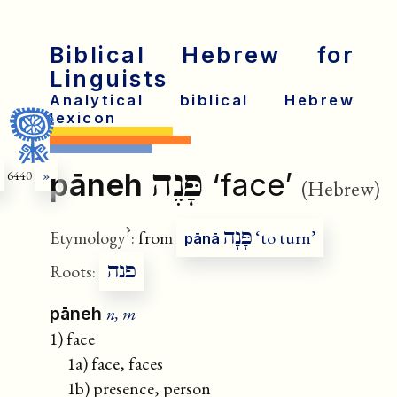
Biblical Hebrew for
Linguists
Analytical biblical Hebrew
lexicon
פָּנֶה
pāneh
‘face’
6440
»
(Hebrew)
?
פָּנָה
Etymology
:
from
‘to turn’
pānā
פנה
Roots:
n, m
pāneh
1) face
1a) face, faces
1b) presence, person