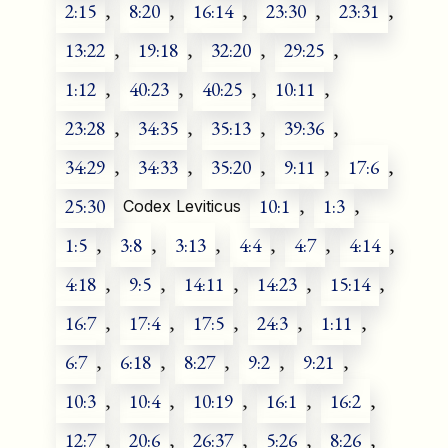
2:15
,
8:20
,
16:14
,
23:30
,
23:31
,
13:22
,
19:18
,
32:20
,
29:25
,
1:12
,
40:23
,
40:25
,
10:11
,
23:28
,
34:35
,
35:13
,
39:36
,
34:29
,
34:33
,
35:20
,
9:11
,
17:6
,
25:30
10:1
,
1:3
,
Codex Leviticus
1:5
,
3:8
,
3:13
,
4:4
,
4:7
,
4:14
,
4:18
,
9:5
,
14:11
,
14:23
,
15:14
,
16:7
,
17:4
,
17:5
,
24:3
,
1:11
,
6:7
,
6:18
,
8:27
,
9:2
,
9:21
,
10:3
,
10:4
,
10:19
,
16:1
,
16:2
,
12:7
,
20:6
,
26:37
,
5:26
,
8:26
,