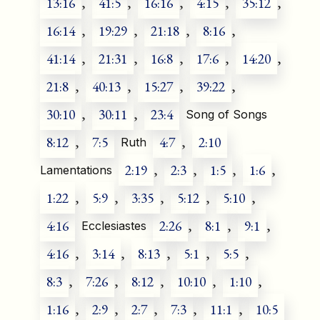
13:16
,
41:5
,
16:16
,
4:15
,
35:12
,
16:14
,
19:29
,
21:18
,
8:16
,
41:14
,
21:31
,
16:8
,
17:6
,
14:20
,
21:8
,
40:13
,
15:27
,
39:22
,
30:10
,
30:11
,
23:4
Song of Songs
8:12
,
7:5
4:7
,
2:10
Ruth
2:19
,
2:3
,
1:5
,
1:6
,
Lamentations
1:22
,
5:9
,
3:35
,
5:12
,
5:10
,
4:16
2:26
,
8:1
,
9:1
,
Ecclesiastes
4:16
,
3:14
,
8:13
,
5:1
,
5:5
,
8:3
,
7:26
,
8:12
,
10:10
,
1:10
,
1:16
,
2:9
,
2:7
,
7:3
,
11:1
,
10:5