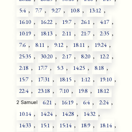
5:4
,
7:7
,
9:27
,
10:8
,
13:12
,
16:10
,
16:22
,
19:7
,
26:1
,
4:17
,
10:19
,
18:13
,
2:11
,
21:7
,
2:35
,
7:6
,
8:11
,
9:12
,
18:11
,
19:24
,
25:35
,
30:20
,
2:17
,
8:20
,
12:2
,
2:18
,
17:7
,
5:3
,
14:25
,
8:18
,
15:7
,
17:31
,
18:15
,
1:12
,
19:10
,
22:4
,
23:18
,
7:10
,
19:8
,
18:12
6:21
,
16:19
,
6:4
,
2:24
,
2 Samuel
10:14
,
14:24
,
14:28
,
14:32
,
14:33
,
15:1
,
15:14
,
18:9
,
18:14
,