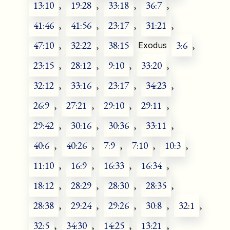
13:10
,
19:28
,
33:18
,
36:7
,
41:46
,
41:56
,
23:17
,
31:21
,
47:10
,
32:22
,
38:15
3:6
,
Exodus
23:15
,
28:12
,
9:10
,
33:20
,
32:12
,
33:16
,
23:17
,
34:23
,
26:9
,
27:21
,
29:10
,
29:11
,
29:42
,
30:16
,
30:36
,
33:11
,
40:6
,
40:26
,
7:9
,
7:10
,
10:3
,
11:10
,
16:9
,
16:33
,
16:34
,
18:12
,
28:29
,
28:30
,
28:35
,
28:38
,
29:24
,
29:26
,
30:8
,
32:1
,
32:5
,
34:30
,
14:25
,
13:21
,