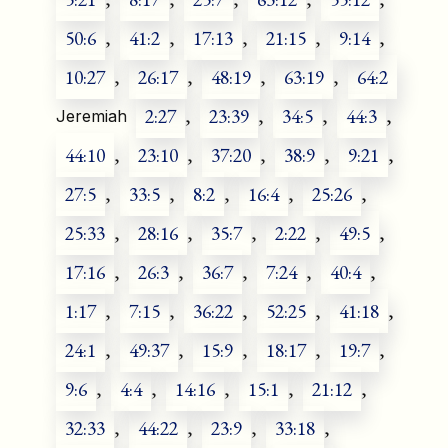
50:6
,
41:2
,
17:13
,
21:15
,
9:14
,
10:27
,
26:17
,
48:19
,
63:19
,
64:2
2:27
,
23:39
,
34:5
,
44:3
,
Jeremiah
44:10
,
23:10
,
37:20
,
38:9
,
9:21
,
27:5
,
33:5
,
8:2
,
16:4
,
25:26
,
25:33
,
28:16
,
35:7
,
2:22
,
49:5
,
17:16
,
26:3
,
36:7
,
7:24
,
40:4
,
1:17
,
7:15
,
36:22
,
52:25
,
41:18
,
24:1
,
49:37
,
15:9
,
18:17
,
19:7
,
9:6
,
4:4
,
14:16
,
15:1
,
21:12
,
32:33
,
44:22
,
23:9
,
33:18
,