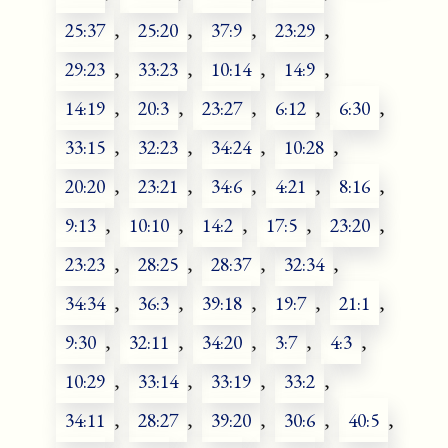
25:37
,
25:20
,
37:9
,
23:29
,
29:23
,
33:23
,
10:14
,
14:9
,
14:19
,
20:3
,
23:27
,
6:12
,
6:30
,
33:15
,
32:23
,
34:24
,
10:28
,
20:20
,
23:21
,
34:6
,
4:21
,
8:16
,
9:13
,
10:10
,
14:2
,
17:5
,
23:20
,
23:23
,
28:25
,
28:37
,
32:34
,
34:34
,
36:3
,
39:18
,
19:7
,
21:1
,
9:30
,
32:11
,
34:20
,
3:7
,
4:3
,
10:29
,
33:14
,
33:19
,
33:2
,
34:11
,
28:27
,
39:20
,
30:6
,
40:5
,