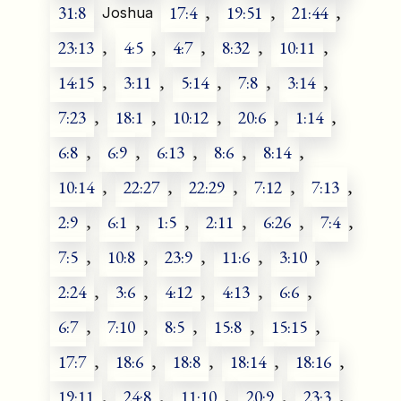
31:8
17:4
,
19:51
,
21:44
,
Joshua
23:13
,
4:5
,
4:7
,
8:32
,
10:11
,
14:15
,
3:11
,
5:14
,
7:8
,
3:14
,
7:23
,
18:1
,
10:12
,
20:6
,
1:14
,
6:8
,
6:9
,
6:13
,
8:6
,
8:14
,
10:14
,
22:27
,
22:29
,
7:12
,
7:13
,
2:9
,
6:1
,
1:5
,
2:11
,
6:26
,
7:4
,
7:5
,
10:8
,
23:9
,
11:6
,
3:10
,
2:24
,
3:6
,
4:12
,
4:13
,
6:6
,
6:7
,
7:10
,
8:5
,
15:8
,
15:15
,
17:7
,
18:6
,
18:8
,
18:14
,
18:16
,
19:11
,
24:8
,
11:10
,
20:9
,
23:3
,