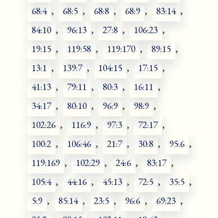
68:4
,
68:5
,
68:8
,
68:9
,
83:14
,
84:10
,
96:13
,
27:8
,
106:23
,
19:15
,
119:58
,
119:170
,
89:15
,
13:1
,
139:7
,
104:15
,
17:15
,
41:13
,
79:11
,
80:3
,
16:11
,
34:17
,
80:10
,
96:9
,
98:9
,
102:26
,
116:9
,
97:3
,
72:17
,
100:2
,
106:46
,
21:7
,
30:8
,
95:6
,
119:169
,
102:29
,
24:6
,
83:17
,
105:4
,
44:16
,
45:13
,
72:5
,
35:5
,
5:9
,
85:14
,
23:5
,
96:6
,
69:23
,