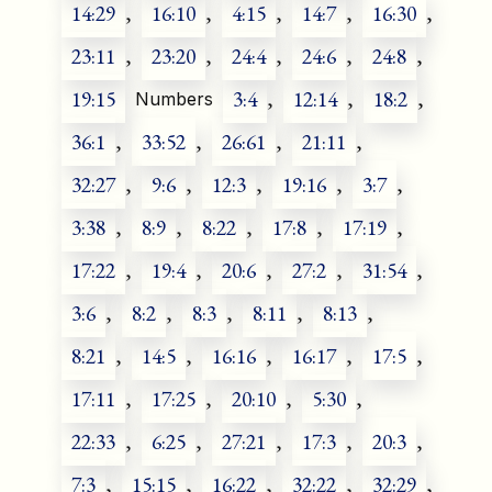
14:29
,
16:10
,
4:15
,
14:7
,
16:30
,
23:11
,
23:20
,
24:4
,
24:6
,
24:8
,
19:15
3:4
,
12:14
,
18:2
,
Numbers
36:1
,
33:52
,
26:61
,
21:11
,
32:27
,
9:6
,
12:3
,
19:16
,
3:7
,
3:38
,
8:9
,
8:22
,
17:8
,
17:19
,
17:22
,
19:4
,
20:6
,
27:2
,
31:54
,
3:6
,
8:2
,
8:3
,
8:11
,
8:13
,
8:21
,
14:5
,
16:16
,
16:17
,
17:5
,
17:11
,
17:25
,
20:10
,
5:30
,
22:33
,
6:25
,
27:21
,
17:3
,
20:3
,
7:3
,
15:15
,
16:22
,
32:22
,
32:29
,