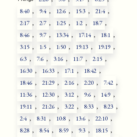
8:40
,
9:4
,
12:6
,
15:3
,
21:4
,
2:17
,
2:7
,
1:25
,
1:2
,
18:7
,
8:46
,
9:7
,
13:34
,
17:14
,
18:1
,
3:15
,
1:5
,
1:50
,
19:13
,
19:19
,
6:3
,
7:6
,
3:16
,
11:7
,
2:15
,
16:30
,
16:33
,
17:1
,
18:42
,
18:46
,
21:29
,
2:16
,
2:20
,
7:42
,
11:36
,
12:30
,
3:12
,
9:6
,
14:9
,
19:11
,
21:26
,
3:22
,
8:33
,
8:23
,
2:4
,
8:31
,
10:8
,
13:6
,
22:10
,
8:28
,
8:54
,
8:59
,
9:3
,
18:15
,