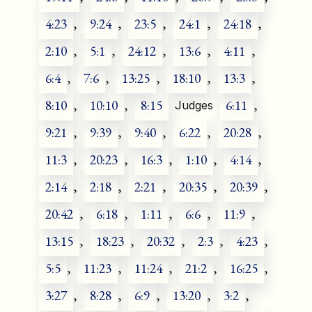
4:23
,
9:24
,
23:5
,
24:1
,
24:18
,
2:10
,
5:1
,
24:12
,
13:6
,
4:11
,
6:4
,
7:6
,
13:25
,
18:10
,
13:3
,
8:10
,
10:10
,
8:15
6:11
,
Judges
9:21
,
9:39
,
9:40
,
6:22
,
20:28
,
11:3
,
20:23
,
16:3
,
1:10
,
4:14
,
2:14
,
2:18
,
2:21
,
20:35
,
20:39
,
20:42
,
6:18
,
1:11
,
6:6
,
11:9
,
13:15
,
18:23
,
20:32
,
2:3
,
4:23
,
5:5
,
11:23
,
11:24
,
21:2
,
16:25
,
3:27
,
8:28
,
6:9
,
13:20
,
3:2
,