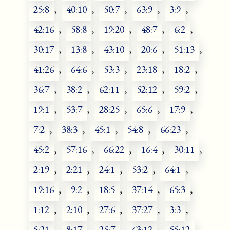
25:8
,
40:10
,
50:7
,
63:9
,
3:9
,
42:16
,
58:8
,
19:20
,
48:7
,
6:2
,
30:17
,
13:8
,
43:10
,
20:6
,
51:13
,
41:26
,
64:6
,
53:3
,
23:18
,
18:2
,
36:7
,
38:2
,
62:11
,
52:12
,
59:2
,
19:1
,
53:7
,
28:25
,
65:6
,
17:9
,
7:2
,
38:3
,
45:1
,
54:8
,
66:23
,
45:2
,
57:16
,
66:22
,
16:4
,
30:11
,
2:19
,
2:21
,
24:1
,
53:2
,
64:1
,
19:16
,
9:2
,
18:5
,
37:14
,
65:3
,
1:12
,
2:10
,
27:6
,
37:27
,
3:3
,
5:21
,
8:17
,
25:7
,
63:12
,
55:12
,