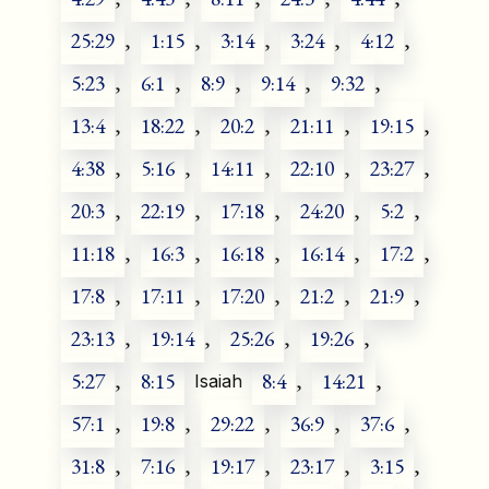
25:29
,
1:15
,
3:14
,
3:24
,
4:12
,
5:23
,
6:1
,
8:9
,
9:14
,
9:32
,
13:4
,
18:22
,
20:2
,
21:11
,
19:15
,
4:38
,
5:16
,
14:11
,
22:10
,
23:27
,
20:3
,
22:19
,
17:18
,
24:20
,
5:2
,
11:18
,
16:3
,
16:18
,
16:14
,
17:2
,
17:8
,
17:11
,
17:20
,
21:2
,
21:9
,
23:13
,
19:14
,
25:26
,
19:26
,
5:27
,
8:15
8:4
,
14:21
,
Isaiah
57:1
,
19:8
,
29:22
,
36:9
,
37:6
,
31:8
,
7:16
,
19:17
,
23:17
,
3:15
,