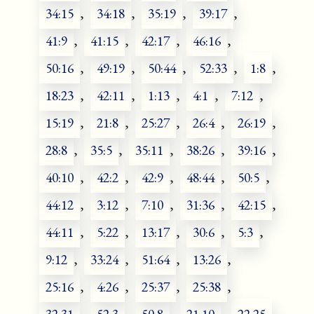
34:15
,
34:18
,
35:19
,
39:17
,
41:9
,
41:15
,
42:17
,
46:16
,
50:16
,
49:19
,
50:44
,
52:33
,
1:8
,
18:23
,
42:11
,
1:13
,
4:1
,
7:12
,
15:19
,
21:8
,
25:27
,
26:4
,
26:19
,
28:8
,
35:5
,
35:11
,
38:26
,
39:16
,
40:10
,
42:2
,
42:9
,
48:44
,
50:5
,
44:12
,
3:12
,
7:10
,
31:36
,
42:15
,
44:11
,
5:22
,
13:17
,
30:6
,
5:3
,
9:12
,
33:24
,
51:64
,
13:26
,
25:16
,
4:26
,
25:37
,
25:38
,