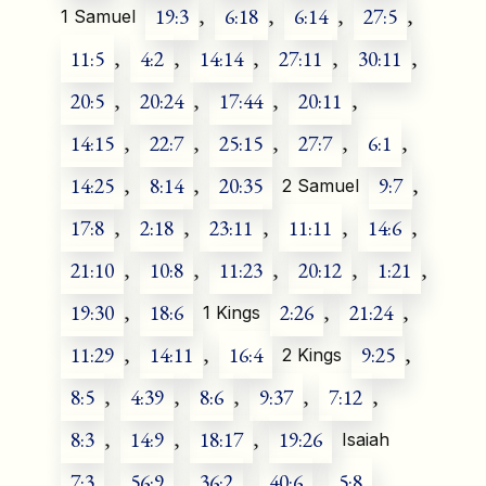
19:3
,
6:18
,
6:14
,
27:5
,
1 Samuel
11:5
,
4:2
,
14:14
,
27:11
,
30:11
,
20:5
,
20:24
,
17:44
,
20:11
,
14:15
,
22:7
,
25:15
,
27:7
,
6:1
,
14:25
,
8:14
,
20:35
9:7
,
2 Samuel
17:8
,
2:18
,
23:11
,
11:11
,
14:6
,
21:10
,
10:8
,
11:23
,
20:12
,
1:21
,
19:30
,
18:6
2:26
,
21:24
,
1 Kings
11:29
,
14:11
,
16:4
9:25
,
2 Kings
8:5
,
4:39
,
8:6
,
9:37
,
7:12
,
8:3
,
14:9
,
18:17
,
19:26
Isaiah
7:3
,
56:9
,
36:2
,
40:6
,
5:8
,