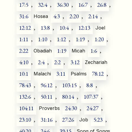
17:5
,
32:4
,
36:30
,
16:7
,
26:8
,
31:6
4:3
,
2:20
,
2:14
,
Hosea
12:12
,
13:8
,
10:4
,
12:13
Joel
1:11
,
1:10
,
1:12
,
1:19
,
1:20
,
2:22
1:19
1:6
,
Obadiah
Micah
4:10
,
2:4
,
2:2
,
3:12
Zechariah
10:1
3:11
78:12
,
Malachi
Psalms
78:43
,
96:12
,
103:15
,
8:8
,
132:6
,
50:11
,
80:14
,
107:37
,
104:11
24:30
,
24:27
,
Proverbs
23:10
,
31:16
,
27:26
5:23
,
Job
40:20
,
24:6
,
39:15
Song of Songs