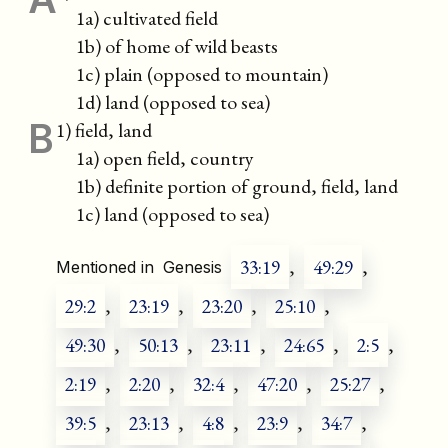
1a) cultivated field
1b) of home of wild beasts
1c) plain (opposed to mountain)
1d) land (opposed to sea)
B
1) field, land
1a) open field, country
1b) definite portion of ground, field, land
1c) land (opposed to sea)
33:19
,
49:29
,
Mentioned in
Genesis
29:2
,
23:19
,
23:20
,
25:10
,
49:30
,
50:13
,
23:11
,
24:65
,
2:5
,
2:19
,
2:20
,
32:4
,
47:20
,
25:27
,
39:5
,
23:13
,
4:8
,
23:9
,
34:7
,