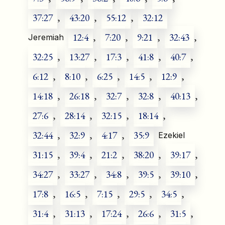
37:27
,
43:20
,
55:12
,
32:12
12:4
,
7:20
,
9:21
,
32:43
,
Jeremiah
32:25
,
13:27
,
17:3
,
41:8
,
40:7
,
6:12
,
8:10
,
6:25
,
14:5
,
12:9
,
14:18
,
26:18
,
32:7
,
32:8
,
40:13
,
27:6
,
28:14
,
32:15
,
18:14
,
32:44
,
32:9
,
4:17
,
35:9
Ezekiel
31:15
,
39:4
,
21:2
,
38:20
,
39:17
,
34:27
,
33:27
,
34:8
,
39:5
,
39:10
,
17:8
,
16:5
,
7:15
,
29:5
,
34:5
,
31:4
,
31:13
,
17:24
,
26:6
,
31:5
,