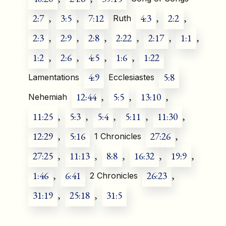
2:7
,
3:5
,
7:12
4:3
,
2:2
,
Ruth
2:3
,
2:9
,
2:8
,
2:22
,
2:17
,
1:1
,
1:2
,
2:6
,
4:5
,
1:6
,
1:22
4:9
5:8
Lamentations
Ecclesiastes
12:44
,
5:5
,
13:10
,
Nehemiah
11:25
,
5:3
,
5:4
,
5:11
,
11:30
,
12:29
,
5:16
27:26
,
1 Chronicles
27:25
,
11:13
,
8:8
,
16:32
,
19:9
,
1:46
,
6:41
26:23
,
2 Chronicles
31:19
,
25:18
,
31:5