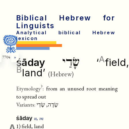
Biblical Hebrew for
Linguists
Analytical biblical Hebrew
lexicon
A
7704
»
שָׂדַי
śāday
‘
field,
B
land’
(Hebrew)
?
Etymology
:
from an unused root meaning
to spread out
Variants:
שָׂדֶה, שָׂדַי
n, m
śāday
A
1) field, land