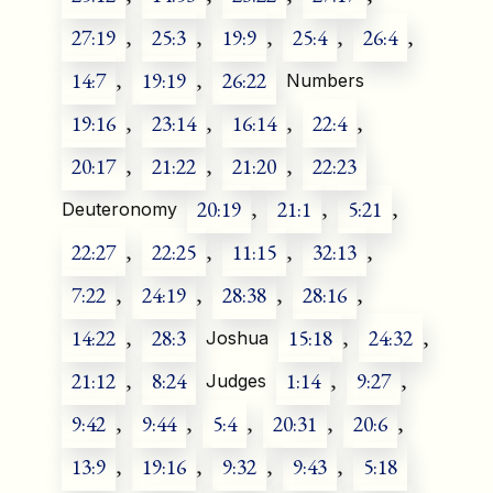
27:19
,
25:3
,
19:9
,
25:4
,
26:4
,
14:7
,
19:19
,
26:22
Numbers
19:16
,
23:14
,
16:14
,
22:4
,
20:17
,
21:22
,
21:20
,
22:23
20:19
,
21:1
,
5:21
,
Deuteronomy
22:27
,
22:25
,
11:15
,
32:13
,
7:22
,
24:19
,
28:38
,
28:16
,
14:22
,
28:3
15:18
,
24:32
,
Joshua
21:12
,
8:24
1:14
,
9:27
,
Judges
9:42
,
9:44
,
5:4
,
20:31
,
20:6
,
13:9
,
19:16
,
9:32
,
9:43
,
5:18