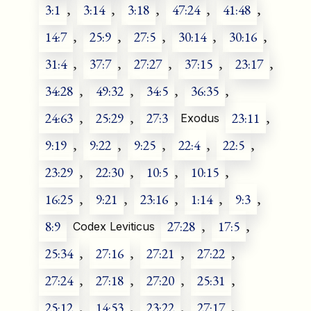
3:1
,
3:14
,
3:18
,
47:24
,
41:48
,
14:7
,
25:9
,
27:5
,
30:14
,
30:16
,
31:4
,
37:7
,
27:27
,
37:15
,
23:17
,
34:28
,
49:32
,
34:5
,
36:35
,
24:63
,
25:29
,
27:3
23:11
,
Exodus
9:19
,
9:22
,
9:25
,
22:4
,
22:5
,
23:29
,
22:30
,
10:5
,
10:15
,
16:25
,
9:21
,
23:16
,
1:14
,
9:3
,
8:9
27:28
,
17:5
,
Codex Leviticus
25:34
,
27:16
,
27:21
,
27:22
,
27:24
,
27:18
,
27:20
,
25:31
,
25:12
,
14:53
,
23:22
,
27:17
,