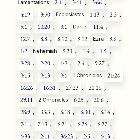
2:1
,
3:41
,
3:66
,
Lamentations
4:19
,
3:50
1:13
,
2:3
,
Ecclesiastes
5:1
,
10:20
,
3:1
11:4
,
Daniel
12:7
,
8:8
,
8:10
,
9:12
9:6
,
Ezra
1:2
9:23
,
1:4
,
1:5
,
Nehemiah
9:28
,
2:20
,
1:9
,
2:4
,
9:27
,
9:15
,
9:13
,
9:6
21:26
,
1 Chronicles
16:26
,
16:31
,
27:23
,
21:16
,
29:11
6:25
,
20:6
,
2 Chronicles
28:9
,
33:3
,
6:18
,
6:30
,
6:14
,
7:1
,
7:13
,
6:21
,
6:26
,
6:27
,
6:33
,
2:11
,
36:23
,
2:5
,
6:13
,