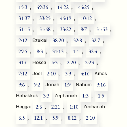
15:3
,
49:36
,
14:22
,
44:25
,
31:37
,
33:25
,
44:19
,
10:12
,
51:15
,
51:48
,
33:22
,
8:7
,
51:53
,
2:12
38:20
,
32:8
,
32:7
,
Ezekiel
29:5
,
8:3
,
31:13
,
1:1
,
32:4
,
31:6
4:3
,
2:20
,
2:23
,
Hosea
7:12
2:10
,
3:3
,
4:16
Joel
Amos
9:6
,
9:2
1:9
3:16
Jonah
Nahum
3:3
1:3
,
1:5
Habakkuk
Zephaniah
2:6
,
2:21
,
1:10
Haggai
Zechariah
6:5
,
12:1
,
5:9
,
8:12
,
2:10