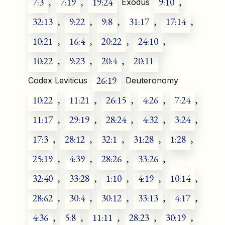
7:3
,
7:19
,
19:24
9:10
,
Exodus
32:13
,
9:22
,
9:8
,
31:17
,
17:14
,
10:21
,
16:4
,
20:22
,
24:10
,
10:22
,
9:23
,
20:4
,
20:11
26:19
Codex Leviticus
Deuteronomy
10:22
,
11:21
,
26:15
,
4:26
,
7:24
,
11:17
,
29:19
,
28:24
,
4:32
,
3:24
,
17:3
,
28:12
,
32:1
,
31:28
,
1:28
,
25:19
,
4:39
,
28:26
,
33:26
,
32:40
,
33:28
,
1:10
,
4:19
,
10:14
,
28:62
,
30:4
,
30:12
,
33:13
,
4:17
,
4:36
,
5:8
,
11:11
,
28:23
,
30:19
,