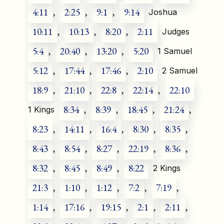
4:11
,
2:25
,
9:1
,
9:14
Joshua
10:11
,
10:13
,
8:20
,
2:11
Judges
5:4
,
20:40
,
13:20
,
5:20
1 Samuel
5:12
,
17:44
,
17:46
,
2:10
2 Samuel
18:9
,
21:10
,
22:8
,
22:14
,
22:10
8:34
,
8:39
,
18:45
,
21:24
,
1 Kings
8:23
,
14:11
,
16:4
,
8:30
,
8:35
,
8:43
,
8:54
,
8:27
,
22:19
,
8:36
,
8:32
,
8:45
,
8:49
,
8:22
2 Kings
21:3
,
1:10
,
1:12
,
7:2
,
7:19
,
1:14
,
17:16
,
19:15
,
2:1
,
2:11
,