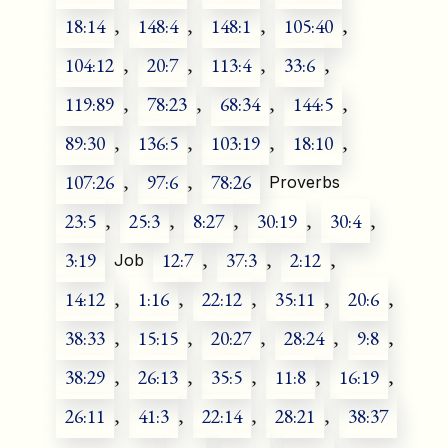
18:14
,
148:4
,
148:1
,
105:40
,
104:12
,
20:7
,
113:4
,
33:6
,
119:89
,
78:23
,
68:34
,
144:5
,
89:30
,
136:5
,
103:19
,
18:10
,
107:26
,
97:6
,
78:26
Proverbs
23:5
,
25:3
,
8:27
,
30:19
,
30:4
,
3:19
12:7
,
37:3
,
2:12
,
Job
14:12
,
1:16
,
22:12
,
35:11
,
20:6
,
38:33
,
15:15
,
20:27
,
28:24
,
9:8
,
38:29
,
26:13
,
35:5
,
11:8
,
16:19
,
26:11
,
41:3
,
22:14
,
28:21
,
38:37