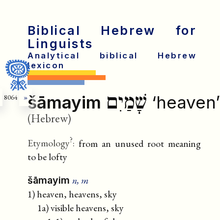
Biblical Hebrew for
Linguists
Analytical biblical Hebrew
lexicon
שָׁמַיִם
šāmayim
‘heaven’
8064
»
(Hebrew)
?
Etymology
:
from an unused root meaning
to be lofty
n, m
šāmayim
1) heaven, heavens, sky
1a) visible heavens, sky