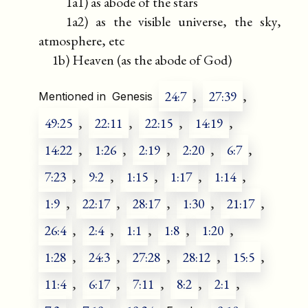
1a1) as abode of the stars
1a2) as the visible universe, the sky,
atmosphere, etc
1b) Heaven (as the abode of God)
24:7
,
27:39
,
Mentioned in
Genesis
49:25
,
22:11
,
22:15
,
14:19
,
14:22
,
1:26
,
2:19
,
2:20
,
6:7
,
7:23
,
9:2
,
1:15
,
1:17
,
1:14
,
1:9
,
22:17
,
28:17
,
1:30
,
21:17
,
26:4
,
2:4
,
1:1
,
1:8
,
1:20
,
1:28
,
24:3
,
27:28
,
28:12
,
15:5
,
11:4
,
6:17
,
7:11
,
8:2
,
2:1
,