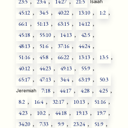
23:5
,
23:4
,
14:27
,
21:5
Isaiah
45:12
,
34:5
,
40:22
,
13:10
,
1:2
,
66:1
,
51:13
,
63:15
,
14:12
,
45:18
,
55:10
,
14:13
,
42:5
,
48:13
,
51:6
,
37:16
,
44:24
,
51:16
,
45:8
,
66:22
,
13:13
,
13:5
,
40:12
,
44:23
,
49:13
,
55:9
,
65:17
,
47:13
,
34:4
,
63:19
,
50:3
7:18
,
44:17
,
4:28
,
4:25
,
Jeremiah
8:2
,
16:4
,
32:17
,
10:13
,
51:16
,
4:23
,
10:2
,
44:18
,
19:13
,
19:7
,
34:20
,
7:33
,
9:9
,
23:24
,
51:9
,