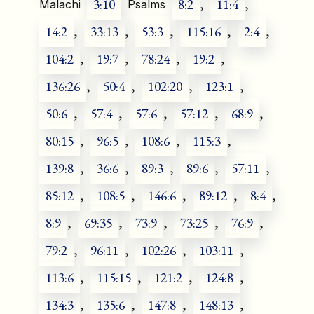
3:10
8:2
,
11:4
,
Malachi
Psalms
14:2
,
33:13
,
53:3
,
115:16
,
2:4
,
104:2
,
19:7
,
78:24
,
19:2
,
136:26
,
50:4
,
102:20
,
123:1
,
50:6
,
57:4
,
57:6
,
57:12
,
68:9
,
80:15
,
96:5
,
108:6
,
115:3
,
139:8
,
36:6
,
89:3
,
89:6
,
57:11
,
85:12
,
108:5
,
146:6
,
89:12
,
8:4
,
8:9
,
69:35
,
73:9
,
73:25
,
76:9
,
79:2
,
96:11
,
102:26
,
103:11
,
113:6
,
115:15
,
121:2
,
124:8
,
134:3
,
135:6
,
147:8
,
148:13
,