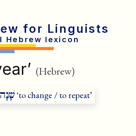
rew for Linguists
al Hebrew lexicon
year’
(Hebrew)
שָׁנָה
‘to change / to repeat’