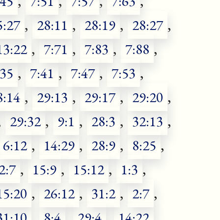
:45
,
7:51
,
7:57
,
7:63
,
5:27
,
28:11
,
28:19
,
28:27
,
13:22
,
7:71
,
7:83
,
7:88
,
:35
,
7:41
,
7:47
,
7:53
,
8:14
,
29:13
,
29:17
,
29:20
,
,
29:32
,
9:1
,
28:3
,
32:13
,
6:12
,
14:29
,
28:9
,
8:25
,
2:7
,
15:9
,
15:12
,
1:3
,
15:20
,
26:12
,
31:2
,
2:7
,
31:10
,
8:4
,
29:4
,
14:22
,