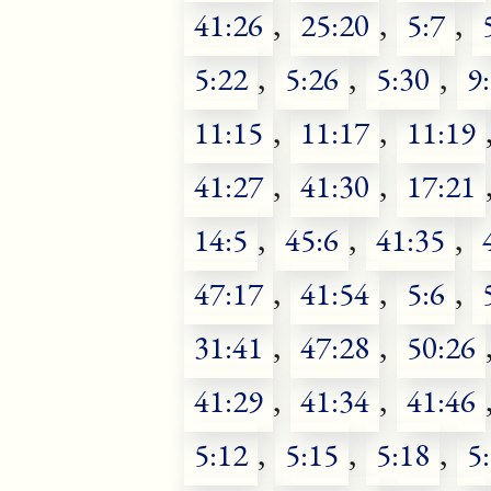
41:26
,
25:20
,
5:7
,
5:22
,
5:26
,
5:30
,
9
11:15
,
11:17
,
11:19
41:27
,
41:30
,
17:21
14:5
,
45:6
,
41:35
,
47:17
,
41:54
,
5:6
,
31:41
,
47:28
,
50:26
41:29
,
41:34
,
41:46
5:12
,
5:15
,
5:18
,
5