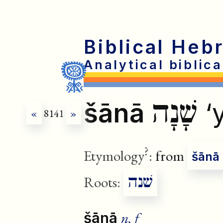
Biblical Heb
Analytical biblic
שָׁנָה
šānā
‘
«
8141
»
?
Etymology
:
from
šānā
שׁנה
Roots:
n, f
šānā