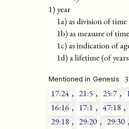
1) year
1a) as division of time
1b) as measure of tim
1c) as indication of ag
1d) a lifetime (of years 
3
Mentioned in
Genesis
17:24
,
21:5
,
25:7
,
16:16
,
17:1
,
47:18
,
29:18
,
29:20
,
29:30