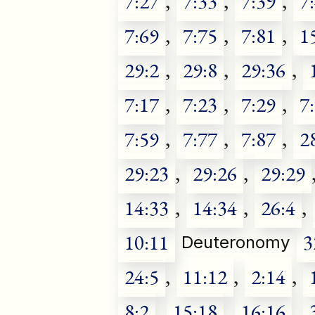
7:27
,
7:33
,
7:39
,
7
7:69
,
7:75
,
7:81
,
1
29:2
,
29:8
,
29:36
,
7:17
,
7:23
,
7:29
,
7
7:59
,
7:77
,
7:87
,
2
29:23
,
29:26
,
29:29
14:33
,
14:34
,
26:4
,
10:11
3
Deuteronomy
24:5
,
11:12
,
2:14
,
8:2
,
15:18
,
16:16
,