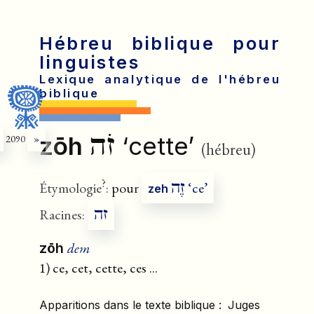
Hébreu biblique pour
linguistes
Lexique analytique de l'hébreu
biblique
זֹה
zōh
‘cette’
2090
»
(hébreu)
?
זֶה
Étymologie
:
pour
‘ce’
zeh
זה
Racines:
dem
zōh
1) ce, cet, cette, ces ...
Apparitions dans le texte biblique :
Juges