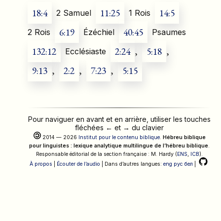
18:4
11:25
14:5
2 Samuel
1 Rois
6:19
40:45
2 Rois
Ézéchiel
Psaumes
132:12
2:24
,
5:18
,
Ecclésiaste
9:13
,
2:2
,
7:23
,
5:15
Pour naviguer en avant et en arrière, utiliser les touches
fléchées
←
et
→
du clavier
2014 — 2026
Institut pour le contenu biblique
.
Hébreu biblique
pour linguistes : lexique analytique multilingue de l’hébreu biblique
.
Responsable éditorial de la section française : M. Hardy (
ENS
,
ICB
).
À propos
|
Écouter de l’audio
| Dans d’autres langues:
eng
рус
бел
|