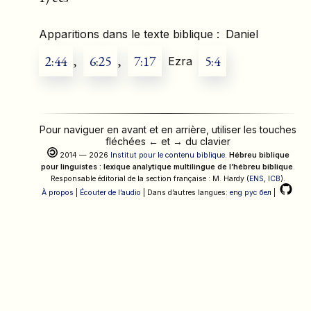
Apparitions dans le texte biblique :
Daniel
2:44
,
6:25
,
7:17
5:4
Ezra
Pour naviguer en avant et en arrière, utiliser les touches
fléchées
←
et
→
du clavier
2014 — 2026
Institut pour le contenu biblique
.
Hébreu biblique
pour linguistes : lexique analytique multilingue de l’hébreu biblique
.
Responsable éditorial de la section française : M. Hardy (
ENS
,
ICB
).
À propos
|
Écouter de l’audio
| Dans d’autres langues:
eng
рус
бел
|