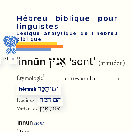
Hébreu biblique pour
linguistes
Lexique analytique de l'hébreu
biblique
אִנּוּן
ʾinnūn
‘sont’
581
»
(araméen)
?
Étymologie
:
correspondant à
הֵ֫מָּה
‘ils’
hēmmā
הם המה
Racines:
Variantes:
אִנּוּן, אִנִּין
dem
ʾinnūn
1) ces