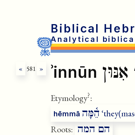
Biblical Heb
Analytical biblic
אִנּוּן
ʾinnūn
«
581
»
?
Etymology
:
corr
הֵ֫מָּה
‘they(masc
hēmmā
הם המה
Roots: