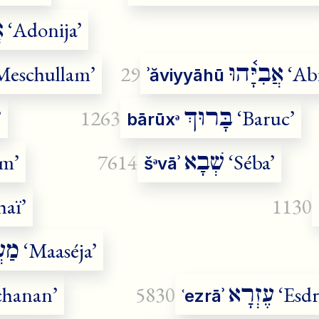
א
‘Adonija’
אֲבִיָּ֫הוּ
Meschullam’
29
‘Abi
ʾăviyyāhū
בָּרוּךְ
’
1263
‘Baruc’
bārūxᵊ
שְׁבָא
am’
7614
‘Séba’
šᵊvāʾ
haï’
1130
מַעֲ
‘Maaséja’
עֶזְרָא
chanan’
5830
‘Esdr
ʿezrāʾ