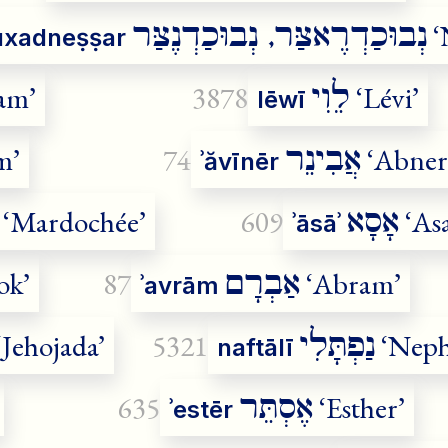
נְבוּכַדְרֶאצַּר, נְבוּכַדְנֶצַּר
‘
vūxadneṣṣar
לֵוִי
am’
3878
‘Lévi’
lēwī
אֲבִינֵר
m’
74
‘Abner
ʾăvīnēr
אָסָא
‘Mardochée’
609
‘Asa
ʾāsāʾ
אַבְרָם
ok’
87
‘Abram’
ʾavrām
נַפְתָּלִי
‘Jehojada’
5321
‘Neph
naftālī
אֶסְתֵּר
635
‘Esther’
ʾestēr