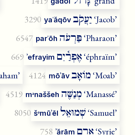
גָּדוֹל
1419
‘grand’
gādōl
יַעֲקֹב
3290
‘Jacob’
yaʿăqōv
פַּרְעֹה
6547
‘Pharaon’
parʿōh
אֶפְרַ֫יִם
669
‘éphraïm’
ʾefrayim
מוֹאָב
aham’
4124
‘Moab’
mōʾāv
מְנַשֶּׁה
4519
‘Manassé’
mᵊnaššeh
שְׁמוּאֵל
8050
‘Samuel’
šᵊmūʾēl
אֲרָם
758
‘Syrie’
ʾărām