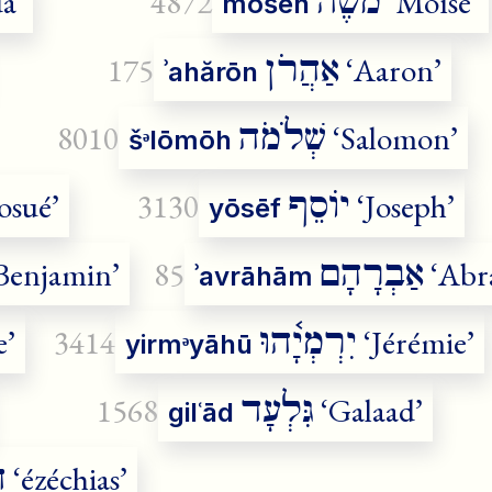
מֹשֶׁה
a’
4872
‘Moïse’
mōšeh
אַהֲרֹן
175
‘Aaron’
ʾahărōn
שְׁלֹמֹה
8010
‘Salomon’
šᵊlōmōh
יוֹסֵף
osué’
3130
‘Joseph’
yōsēf
אַבְרָהָם
Benjamin’
85
‘Abr
ʾavrāhām
יִרְמְיָ֫הוּ
e’
3414
‘Jérémie’
yirmᵊyāhū
גִּלְעָד
1568
‘Galaad’
gilʿād
ח
‘ézéchias’