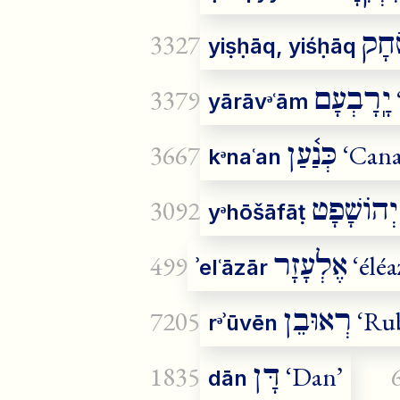
ְחָק
3327
yiṣḥāq, yiśḥāq
יָֽרָבְעָם
3379
yārāvᵊʿām
כְּנַ֫עַן
3667
‘Cana
kᵊnaʿan
יְהוֹשָׁפָט
3092
yᵊhōšāfāṭ
אֶלְעָזָר
499
‘éléa
ʾelʿāzār
רְאוּבֵן
7205
‘Ru
rᵊʾūvēn
דָּן
1835
‘Dan’
dān