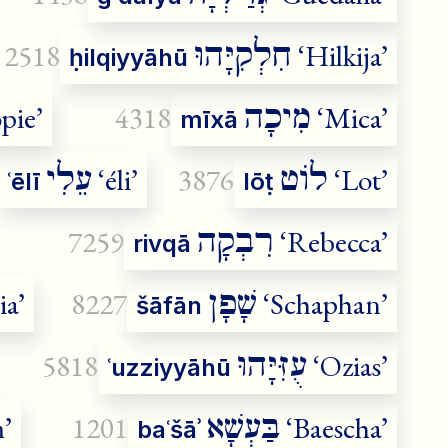
חִלְקִיָּהוּ
2518
‘Hilkija’
ḥilqiyyāhū
מִיכָה
pie’
4318
‘Mica’
mīxā
לוֹט
עֵלִי
‘éli’
3876
‘Lot’
ʿēlī
lōṭ
רִבְקָה
7259
‘Rebecca’
rivqā
שָׁפָן
a’
8227
‘Schaphan’
šāfān
עֻזִּיָּהוּ
5818
‘Ozias’
ʿuzziyyāhū
בַּעְשָׁא
’
1201
‘Baescha’
baʿšāʾ