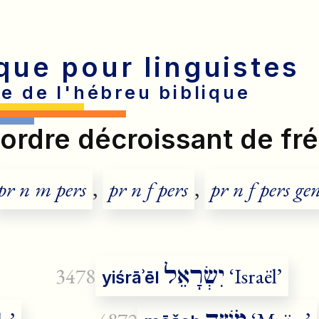
que pour linguistes
e de l'hébreu biblique
ordre décroissant de f
pr n m pers
,
pr n f pers
,
pr n f pers ge
יִשְׂרָאֵל
3478
‘Israël’
yiśrāʾēl