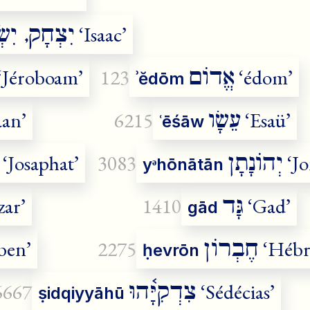
יִצְחָק, יִשׂ
‘Isaac’
אֱדוֹם
‘Jéroboam’
123
‘édom’
ʾĕdōm
עֵשָׂו
an’
6215
‘Esaü’
ʿēśāw
יְהוֹנָתָן
‘Josaphat’
3083
‘Jo
yᵊhōnātān
גָּד
zar’
1410
‘Gad’
gād
חֶבְרוֹן
ben’
2275
‘Hébr
ḥevrōn
צִדְקִיָּ֫הוּ
6667
‘Sédécias’
ṣidqiyyāhū