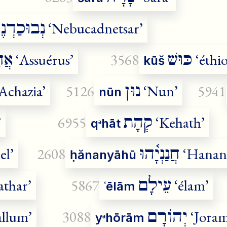
נְבוּכַדְנֶ
‘Nebucadnetsar’
כּוּשׁ
אֲח
‘Assuérus’
3568
‘éthio
kūš
נוּן
Achazia’
5126
‘Nun’
5941
nūn
קְהָת
’
6955
‘Kehath’
qᵊhāt
חֲנַנְיָ֫הוּ
el’
2608
‘Hanani
ḥănanyāhū
עֵילָם
athar’
5867
‘élam’
ʿēlām
יְהוֹרָם
allum’
3088
‘Joram
yᵊhōrām