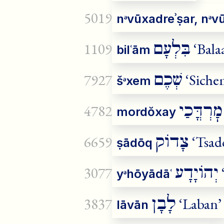
5019
nᵊvūxadreʾṣar, nᵊ
בִּלְעָם
1109
‘Bala
bilʿām
שְׁכֶם
7927
‘Siche
šᵊxem
מׇרְדֳּכַי
4782
mordŏxay
צָדוֹק
6659
‘Tsad
ṣādōq
יְהוֹיָדָע
3077
yᵊhōyādāʿ
לָבָן
3837
‘Laban’
lāvān