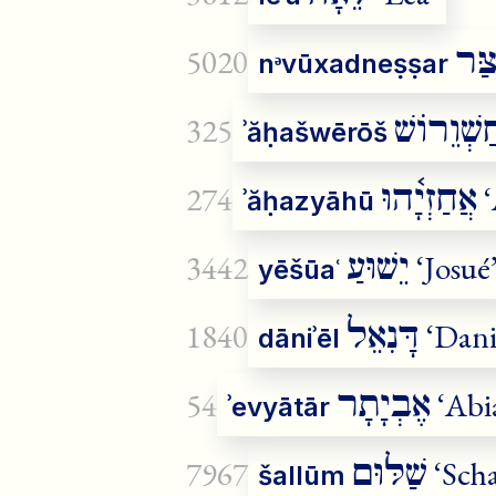
צַּר
5020
nᵊvūxadneṣṣar
ַשְׁוֵרוֹשׁ
325
ʾăḥašwērōš
אֲחַזְיָ֫הוּ
274
‘
ʾăḥazyāhū
יֵשׁוּעַ
3442
‘Josué
yēšūaʿ
דָּנִאֵל
1840
‘Dani
dāniʾēl
אֶבְיָתָר
54
‘Abi
ʾevyātār
שַׁלּוּם
7967
‘Sch
šallūm