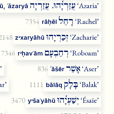
עֲזַרְיָ֫הוּ, עֲזַרְיָה
‘Azaria’
ū, ʿăzaryā
רָחֵל
7354
‘Rachel’
rāḥēl
זְכַרְיָהוּ
2148
‘Zacharie’
zᵊxaryāhū
רְחַבְעָם
7346
‘Roboam’
rᵊḥavʿām
אָשֵׁר
’
836
‘Aser’
ʾāšēr
בָּלָק
ar’
1111
‘Balak’
bālāq
יְשַׁעְיָ֫הוּ
3470
‘Ésaïe’
yᵊšaʿyāhū