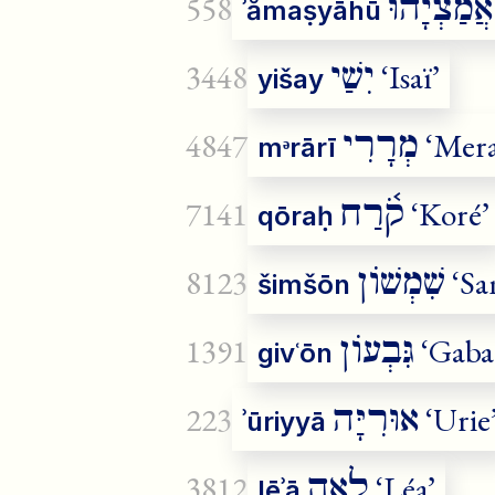
אֲמַצְיָ֫הוּ
558
ʾămaṣyāhū
יִשַׁי
3448
‘Isaï’
yišay
מְרָרִי
4847
‘Mera
mᵊrārī
קֹ֫רַח
7141
‘Koré’
qōraḥ
שִׁמְשׁוֹן
8123
‘Sa
šimšōn
גִּבְעוֹן
1391
‘Gaba
givʿōn
אוּרִיָּה
223
‘Urie
ʾūriyyā
לֵאָה
3812
‘Léa’
lēʾā