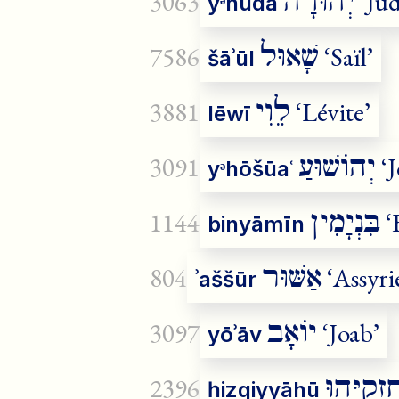
יְהוּדָה
3063
‘Jud
yᵊhūdā
שָׁאוּל
7586
‘Saïl’
šāʾūl
לֵוִי
3881
‘Lévite’
lēwī
יְהוֹשׁוּעַ
3091
‘J
yᵊhōšūaʿ
בִּנְיָמִין
1144
‘
binyāmīn
אַשּׁוּר
804
‘Assyri
ʾaššūr
יוֹאָב
3097
‘Joab’
yōʾāv
ִזְקִיָּהוּ
2396
ḥizqiyyāhū