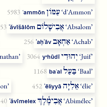
עַמּוֹן
5983
‘d'Ammon’
ʿammōn
אֲבִישָׁלוֹם
53
‘Absalom’
ʾăvīšālōm
אַחְאָב
256
‘Achab’
ʾaḥʾāv
יְהוּדִי
nathan’
3064
‘Juif’
yᵊhūdī
בַּעַל
1168
‘Baal’
baʿal
אֵלִיָּה
on’
452
‘élie’
ʾēliyyā
אֲבִימֶ֫לֶךְ
40
‘Abimélec’
ʾăvīmelex