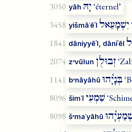
יָהּ
3050
‘éternel’
yāh
יִשְׁמָעֵאל
3458
yišmāʿēʾl
ֵל
1841
dāniyyēʾl, dāniʾēl
זְבוּלֻן
2074
‘Zab
zᵊvūlun
בְּנָיָ֫הוּ
1141
‘B
bᵊnāyāhū
שִׁמְעִי
8096
‘Schime
šimʿī
ְׁמַעְיָ֫הוּ
8098
šᵊmaʿyāhū