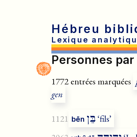
Hébreu bibli
Lexique analytiqu
Personnes par 
1772 entrées marquées
gen
בֵּן
1121
‘fils’
bēn