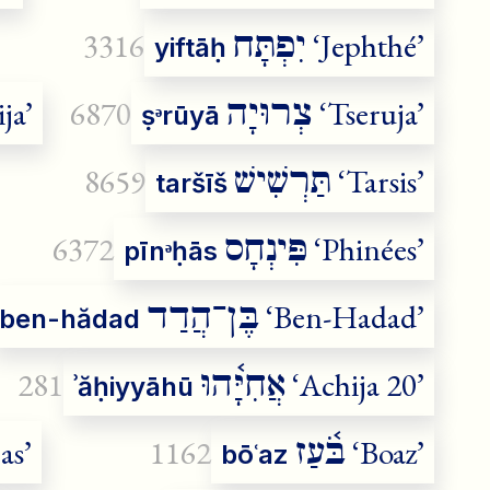
יִפְתָּח
3316
‘Jephthé’
yiftāḥ
צְרוּיָה
ja’
6870
‘Tseruja’
ṣᵊrūyā
תַּרְשִׁישׁ
8659
‘Tarsis’
taršīš
פִּינְחָס
6372
‘Phinées’
pīnᵊḥās
בֶּן־הֲדַד
‘Ben-Hadad’
ben-hădad
אֲחִיָּ֫הוּ
281
‘Achija 20’
ʾăḥiyyāhū
בֹּ֫עַז
as’
1162
‘Boaz’
bōʿaz