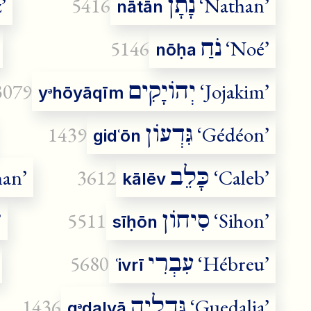
נָתָן
’
5416
‘Nathan’
nātān
נֹחַ
5146
‘Noé’
nōḥa
יְהוֹיָקִים
3079
‘Jojakim’
yᵊhōyāqīm
גִּדְעוֹן
1439
‘Gédéon’
gidʿōn
כָּלֵב
han’
3612
‘Caleb’
kālēv
סִיחוֹן
’
5511
‘Sihon’
sīḥōn
עִבְרִי
5680
‘Hébreu’
ʿivrī
גְּדַלְיָה
1436
‘Guedalia’
gᵊdalyā