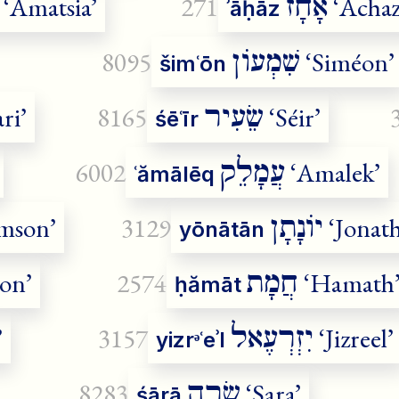
אָחָז
‘Amatsia’
271
‘Achaz
ʾāḥāz
שִׁמְעוֹן
8095
‘Siméon’
šimʿōn
שֵׂעִיר
ri’
8165
‘Séir’
śēʿīr
עֲמָלֵק
6002
‘Amalek’
ʿămālēq
יוֹנָתָן
mson’
3129
‘Jonat
yōnātān
חֲמָת
on’
2574
‘Hamath
ḥămāt
יִזְרְעֶאל
’
3157
‘Jizreel’
yizrᵊʿeʾl
שָׂרָה
8283
‘Sara’
śārā