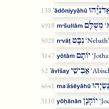
ֲדֹנִיָּ֫הוּ
138
ʾădōniyyāhū
מְשֻׁלָּם
4918
‘
mᵊšullām
נְבָט
5028
‘Nebath
nᵊvāṭ
יוֹתָם
3147
‘Joth
yōtām
אֲבִישַׁי
52
‘Abisc
ʾăvīšay
שֵׂיָהוּ
4641
maʿăśēyāhū
יוֹחָנָן
3110
‘Jo
yōḥānān