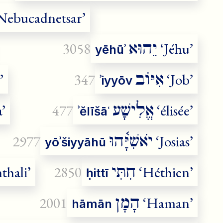
Nebucadnetsar’
יֵהוּא
3058
‘Jéhu’
yēhūʾ
אִיּוֹב
’
347
‘Job’
ʾiyyōv
אֱלִישָׁע
’
477
‘élisée’
ʾĕlīšāʿ
יֹאשִׁיָּ֫הוּ
2977
‘Josias’
yōʾšiyyāhū
חִתִּי
thali’
2850
‘Héthien’
ḥittī
הָמָן
2001
‘Haman’
hāmān