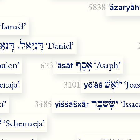
5838
ʿăzaryāh
‘Ismaël’
דָּנִיֵּאל, דָּנִא
‘Daniel’
אָסָף
ulon’
623
‘Asaph’
ʾāsāf
יוֹאָשׁ
enaja’
3101
‘Joas
yōʾāš
יִשָּׂשכָר
ï’
3485
‘Issac
yiśśāšxār
ש
‘Schemaeja’